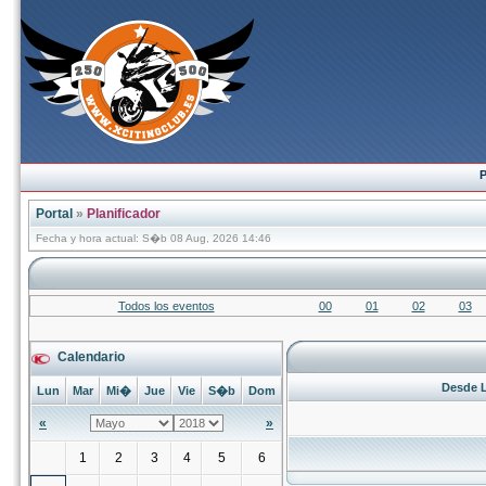
P
Portal
»
Planificador
Fecha y hora actual: S�b 08 Aug, 2026 14:46
Todos los eventos
00
01
02
03
Calendario
Desde L
Lun
Mar
Mi�
Jue
Vie
S�b
Dom
«
»
1
2
3
4
5
6