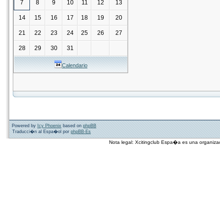
7
8
9
10
11
12
13
14
15
16
17
18
19
20
21
22
23
24
25
26
27
28
29
30
31
Calendario
Powered by
Icy Phoenix
based on
phpBB
Traducci�n al Espa�ol por
phpBB-Es
Nota legal: Xcitingclub Espa�a es una organiza