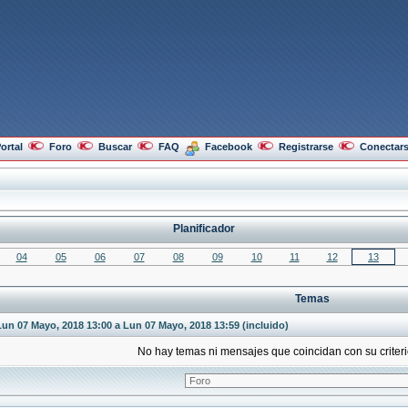
ortal
Foro
Buscar
FAQ
Facebook
Registrarse
Conectar
Planificador
04
05
06
07
08
09
10
11
12
13
Temas
un 07 Mayo, 2018 13:00 a Lun 07 Mayo, 2018 13:59 (incluido)
No hay temas ni mensajes que coincidan con su crite