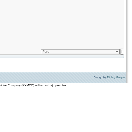
Design by
Mighty Gorgon
 Motor Company (KYMCO) utilizadas bajo permiso.