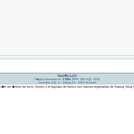
Versi�n Lo-Fi
P�gina Generada en:
3.998s
(PHP: 18% SQL: 82%)
Consultas SQL: 6 - Debug On - GZIP Activado
ci�n sin �nimo de lucro. Kymco y el logotipo de kymco son marcas registradas de Kwang Yang