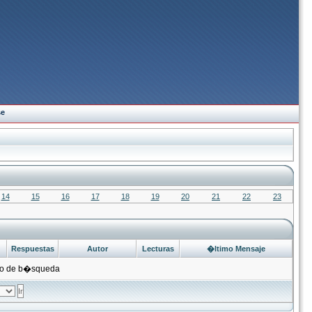
se
14
15
16
17
18
19
20
21
22
23
Respuestas
Autor
Lecturas
�ltimo Mensaje
rio de b�squeda