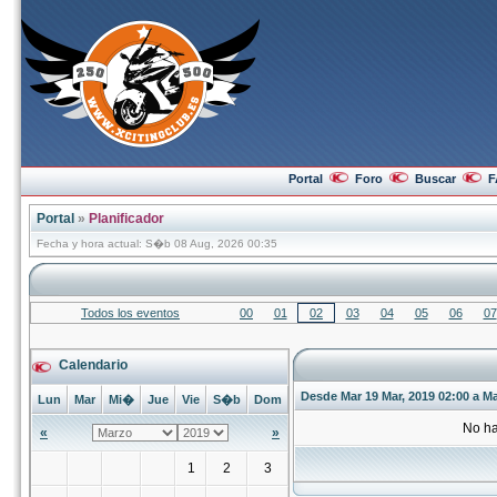
Portal
Foro
Buscar
F
Portal
»
Planificador
Fecha y hora actual: S�b 08 Aug, 2026 00:35
Todos los eventos
00
01
02
03
04
05
06
07
Calendario
Desde Mar 19 Mar, 2019 02:00 a Ma
Lun
Mar
Mi�
Jue
Vie
S�b
Dom
No ha
«
»
1
2
3