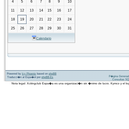
4
5
6
7
8
9
10
11
12
13
14
15
16
17
18
19
20
21
22
23
24
25
26
27
28
29
30
31
Calendario
Powered by
Icy Phoenix
based on
phpBB
P�gina Generad
Traducci�n al Espa�ol por
phpBB-Es
Consultas SQ
Nota legal: Xcitingclub Espa�a es una organizaci�n sin �nimo de lucro. Kymco y el 