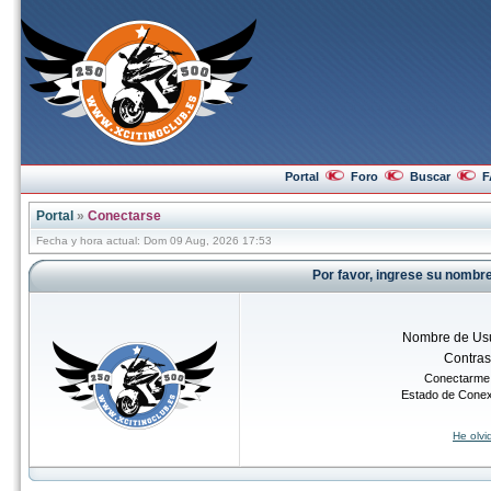
Portal
Foro
Buscar
F
Portal
»
Conectarse
Fecha y hora actual: Dom 09 Aug, 2026 17:53
Por favor, ingrese su nombr
Nombre de Usu
Contra
Conectarme 
Estado de Cone
He olv