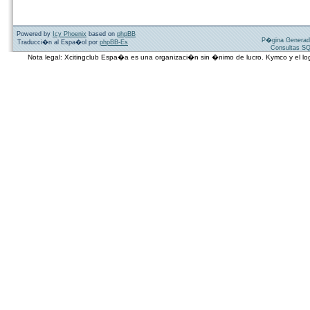
Powered by
Icy Phoenix
based on
phpBB
P�gina Generad
Traducci�n al Espa�ol por
phpBB-Es
Consultas SQ
Nota legal: Xcitingclub Espa�a es una organizaci�n sin �nimo de lucro. Kymco y el 