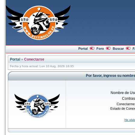
Portal
Foro
Buscar
F
Portal
»
Conectarse
Fecha y hora actual: Lun 10 Aug, 2026 16:35
Por favor, ingrese su nombr
Nombre de Usu
Contra
Conectarme 
Estado de Cone
He olv