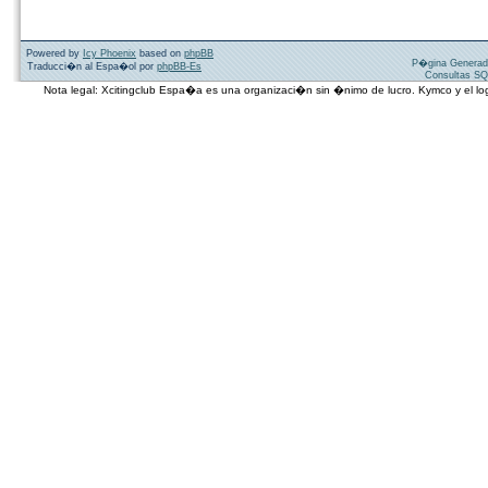
Powered by
Icy Phoenix
based on
phpBB
P�gina Generad
Traducci�n al Espa�ol por
phpBB-Es
Consultas SQ
Nota legal: Xcitingclub Espa�a es una organizaci�n sin �nimo de lucro. Kymco y el 