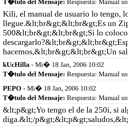
T�tulo del Mensaje
:
Respuesta: Manual us
Kili, el manual de usuario lo tengo, 
llegue.&lt;br&gt;&lt;br&gt;Es un Zi
500&lt;br&gt;&lt;br&gt;Si lo coloco
descargarlo?&lt;br&gt;&lt;br&gt;Es
hacemos,&lt;br&gt;&lt;br&gt;Un sa
kUcHilla
- Mi� 18 Jan, 2006 10:02
T�tulo del Mensaje
:
Respuesta: Manual us
PEPO
- Mi� 18 Jan, 2006 10:02
T�tulo del Mensaje
:
Respuesta: Manual us
&lt;p&gt;Yo tengo el de la 250i, si al
diga.&lt;/p&gt;&lt;p&gt;saludos,&lt