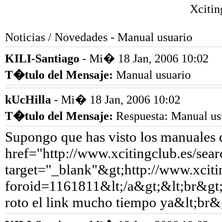
Xciti
Noticias / Novedades - Manual usuario
KILI-Santiago
- Mi� 18 Jan, 2006 10:02
T�tulo del Mensaje
:
Manual usuario
kUcHilla
- Mi� 18 Jan, 2006 10:02
T�tulo del Mensaje
:
Respuesta: Manual us
Supongo que has visto los manuales d
href="http://www.xcitingclub.es/se
target="_blank"&gt;http://www.xciti
foroid=1161811&lt;/a&gt;&lt;br&gt;&
roto el link mucho tiempo ya&lt;br&