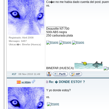
Co�e no me habia dado cuenta del post. puente
vs.
____________
Deauville NT-700
500i ABS negra
250 carburada plata
Registrado: Abril 2008
Mensajes: 3467
Ubicaci�n: Binefar (Huesca)
BINEFAR (HUESCA)
#17
08 Nov 2010 11:49
Re: � DONDE ESTOY ?
xcitbin
Y yo donde estoy?
vs.