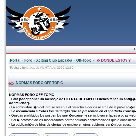
P
Portal
»
Foro
»
Xciting Club Espa�a
»
Off-Topic
»
� DONDE ESTOY ?
Fecha y hora actual: Vie 07 Aug, 2026 12:30
NORMAS FORO OFF TOPIC
NORMAS FORO OFF TOPIC
-
Para poder poner un mensaje de OFERTA DE EMPLEO debes tener un antig�eda
de "relleno").
- La administraci�n del foro se reserva el derecho a decidir acerca de la publicaci�
-
Se recomienda a todos los usuari@s que se presenten en el apartado corresp
- Quedan prohibidos los post en los que �nicamente se incluyan enlaces a otras webs
- Ser� potestad de los moderadores borrar aquellas contestaciones que a considerac
- La publicaci�n de hilos de ofertas de empleo en otros subforos ser�n borrados.