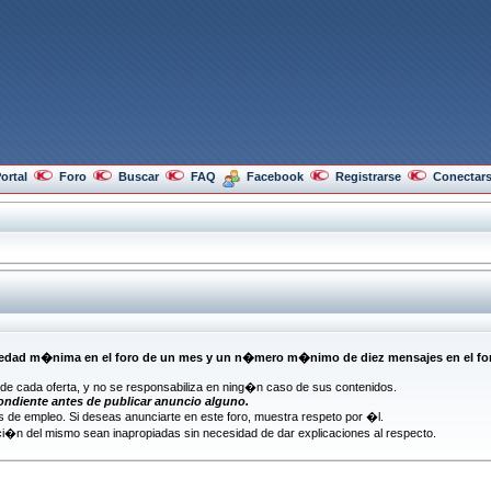
ortal
Foro
Buscar
FAQ
Facebook
Registrarse
Conectar
d m�nima en el foro de un mes y un n�mero m�nimo de diez mensajes en el foro (s
n de cada oferta, y no se responsabiliza en ning�n caso de sus contenidos.
ondiente antes de publicar anuncio alguno.
 de empleo. Si deseas anunciarte en este foro, muestra respeto por �l.
i�n del mismo sean inapropiadas sin necesidad de dar explicaciones al respecto.