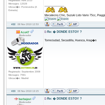
Registrado: Abril 2010
Mensajes: 12026
____________
Ubicaci�n: Pontevedra (A
Estrada)
Mecatecno Chic, Suzuki Lido Vario 75cc, Piag
#22
08 Nov 2010 12:53
Re: � DONDE ESTOY ?
Aco47
Moderador
Torreciudad, Secastilla, Huesca, Arag�n
Registrado: Septiembre 2008
Mensajes: 7591
Ubicaci�n: Madrid
#23
08 Nov 2010 13:15
Re: � DONDE ESTOY ?
barbajavi
Moderador