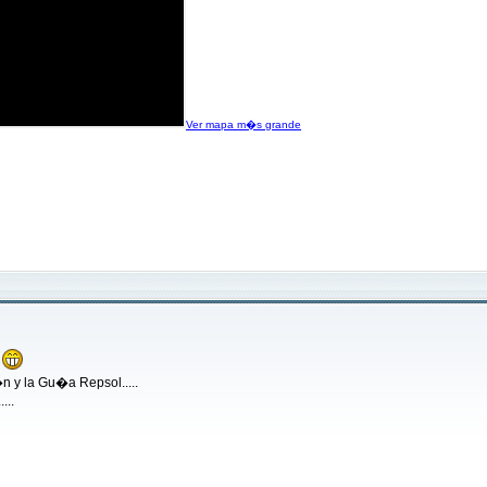
Ver mapa m�s grande
n y la Gu�a Repsol.....
...