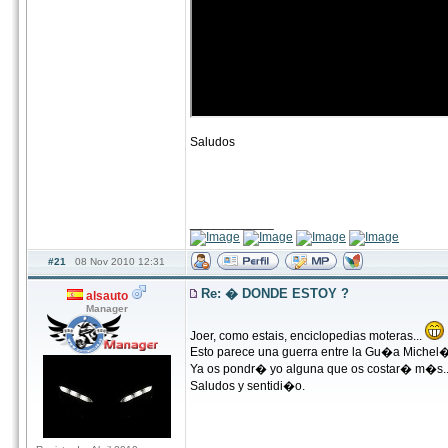
Saludos
____________
#21
08 Nov 2010 12:31
Re: � DONDE ESTOY ?
alsauto
Manager
Joer, como estais, enciclopedias moteras...
Esto parece una guerra entre la Gu�a Michel�
Ya os pondr� yo alguna que os costar� m�s...
Saludos y sentidi�o.