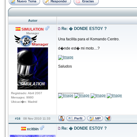
Autor
Re: � DONDE ESTOY ?
SIMULATION
Manager
Una facilita para el Komando Centro.
d�nde est� mi moto....?
Saludos
____________
Registrado: Abril 2007
Mensajes: 9980
Ubicaci�n: Madrid
#16
08 Nov 2010 11:33
Re: � DONDE ESTOY ?
xcitbin