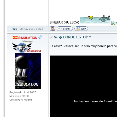
BINEFAR (HUESCA)
#20
08 Nov 2010 12:28
Re: � DONDE ESTOY ?
SIMULATION
Manager
Es esto?. Parece ser un sitio muy bonito para vis
Registrado: Abril 2007
Mensajes: 9980
Ubicaci�n: Madrid