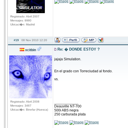
Registrado: Abril 2007
Mensajes: 9980
Ubicaci�n: Madrid
#19
08 Nov 2010 12:20
Re: � DONDE ESTOY ?
xcitbin
jajaja Simulation.
En el grado con Torreciudad al fondo.
vs.
Registrado: Abril 2008
____________
Mensajes: 3467
Deauville NT-700
Ubicaci�n: Binefar (Huesca)
500i ABS negra
250 carburada plata