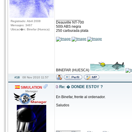
____________
Registrado: Abril 2008
Deauville NT-700
Mensajes: 3467
500i ABS negra
Ubicaci�n: Binefar (Huesca)
250 carburada plata
BINEFAR (HUESCA)
#18
08 Nov 2010 11:57
Re: � DONDE ESTOY ?
SIMULATION
Manager
En Binefar, frente al ordenador.
Saludos
____________