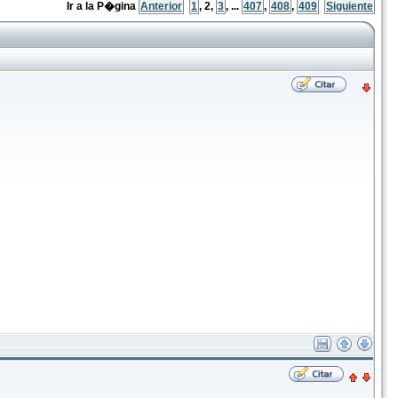
Ir a la P�gina
Anterior
1
,
2
,
3
, ...
407
,
408
,
409
Siguiente