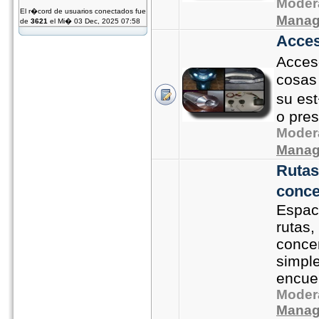
Moder
El r�cord de usuarios conectados fue
Manag
de
3621
el Mi� 03 Dec, 2025 07:58
Acces
Acces
cosas
su est
o pre
Moder
Manag
Rutas
conce
Espac
rutas
conce
simpl
encuen
Moder
Manag