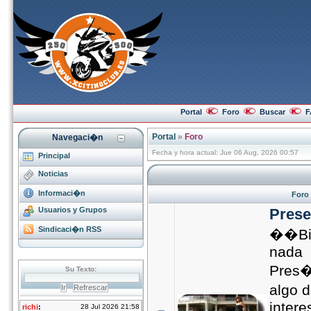
Portal
Foro
Buscar
F
Portal
»
Foro
Navegaci�n
Fecha y hora actual: Jue 06 Aug, 2026 00:57
Principal
Noticias
Informaci�n
Foro
Usuarios y Grupos
Prese
Sindicaci�n RSS
��Bie
nada
Pres�
algo 
intere