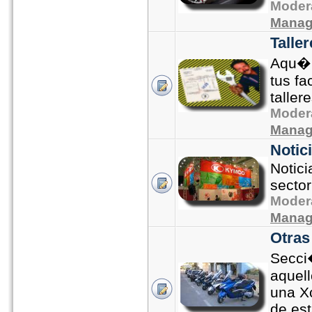
Moder
Manag
Taller
Aqu�
tus fa
tallere
Moder
Manag
Notic
Notic
sector
Moder
Manag
Otras
Secci
aquel
una Xc
de es