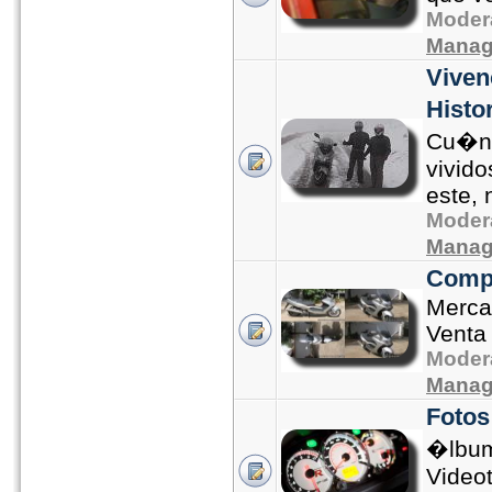
Moder
Manag
Viven
Histor
Cu�nt
vivido
este, 
Moder
Manag
Compr
Merca
Venta 
Moder
Manag
Fotos
�lbum
Video