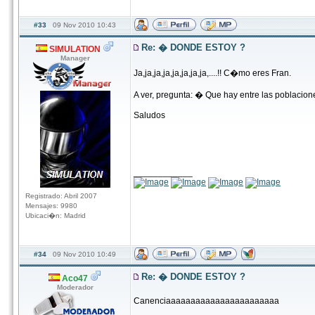
#33
09 Nov 2010 10:43
Re: � DONDE ESTOY ?
SIMULATION
Manager
Ja,ja,ja,ja,ja,ja,ja,ja,....!! C�mo eres Fran.
A ver, pregunta: � Que hay entre las poblacion
Saludos
____________
Registrado: Abril 2007
Mensajes: 9980
Ubicaci�n: Madrid
#34
09 Nov 2010 10:49
Re: � DONDE ESTOY ?
Aco47
Moderador
Canenciaaaaaaaaaaaaaaaaaaaaaaa