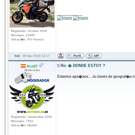
____________
Registrado: Octubre 2008
Mensajes: 21895
Ubicaci�n: Por Huesca
#43
09 Nov 2010 13:17
Re: � DONDE ESTOY ?
Aco47
Moderador
Estamos apa�aos.....la clases de geograf�a n
Registrado: Septiembre 2008
Mensajes: 7591
Ubicaci�n: Madrid