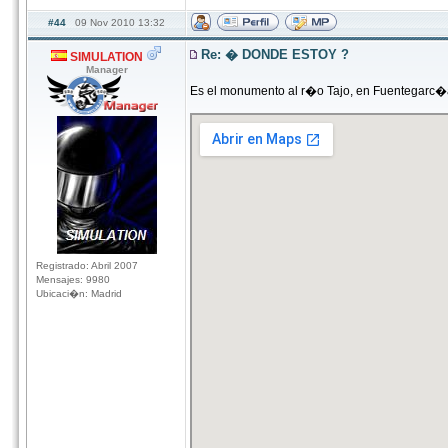
#44
09 Nov 2010 13:32
Re: � DONDE ESTOY ?
SIMULATION
Manager
Es el monumento al r�o Tajo, en Fuentegarc�a
Registrado: Abril 2007
Mensajes: 9980
Ubicaci�n: Madrid