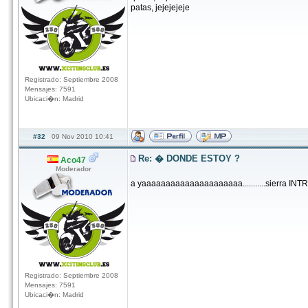
patas, jejejejeje
Registrado: Septiembre 2008
Mensajes: 7591
Ubicaci�n: Madrid
#32
09 Nov 2010 10:41
Re: � DONDE ESTOY ?
Aco47
Moderador
a yaaaaaaaaaaaaaaaaaaaaa...........sierra I
Registrado: Septiembre 2008
Mensajes: 7591
Ubicaci�n: Madrid