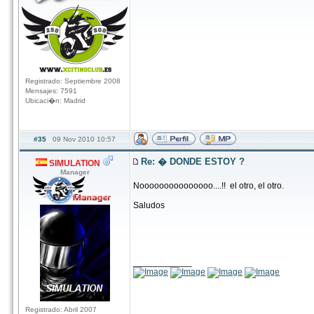
Registrado: Septiembre 2008
Mensajes: 7591
Ubicaci�n: Madrid
#35
09 Nov 2010 10:57
Re: � DONDE ESTOY ?
SIMULATION
Manager
Nooooooooooooooo....!! el otro, el otro.
Saludos
____________
Registrado: Abril 2007