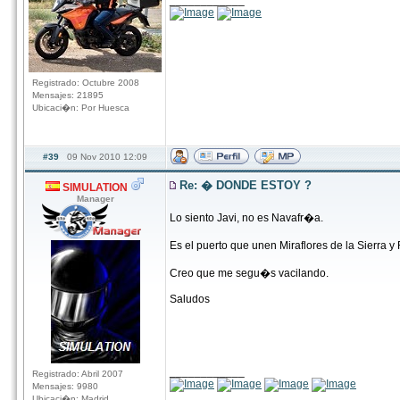
____________
Registrado: Octubre 2008
Mensajes: 21895
Ubicaci�n: Por Huesca
#39
09 Nov 2010 12:09
Re: � DONDE ESTOY ?
SIMULATION
Manager
Lo siento Javi, no es Navafr�a.
Es el puerto que unen Miraflores de la Sierra 
Creo que me segu�s vacilando.
Saludos
____________
Registrado: Abril 2007
Mensajes: 9980
Ubicaci�n: Madrid