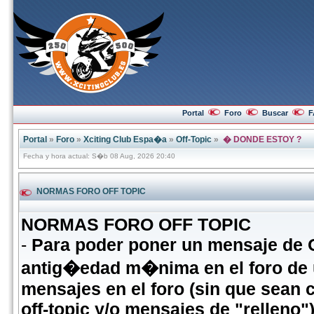
Portal
Foro
Buscar
F
Portal
»
Foro
»
Xciting Club Espa�a
»
Off-Topic
»
� DONDE ESTOY ?
Fecha y hora actual: S�b 08 Aug, 2026 20:40
NORMAS FORO OFF TOPIC
NORMAS FORO OFF TOPIC
-
Para poder poner un mensaje de
antig�edad m�nima en el foro de
mensajes en el foro (sin que sean 
off-topic y/o mensajes de "relleno")