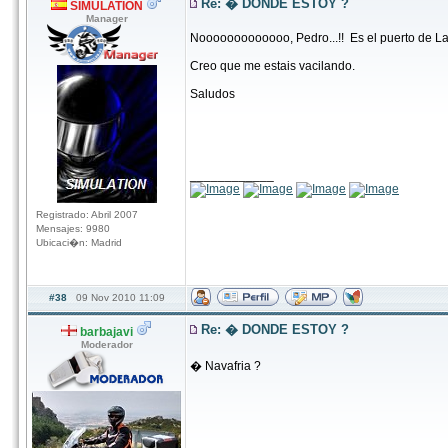
Re: � DONDE ESTOY ?
SIMULATION
Manager
Nooooooooooooo, Pedro...!! Es el puerto de La....
Creo que me estais vacilando.
Saludos
____________
Registrado: Abril 2007
Mensajes: 9980
Ubicaci�n: Madrid
#38
09 Nov 2010 11:09
Re: � DONDE ESTOY ?
barbajavi
Moderador
� Navafria ?