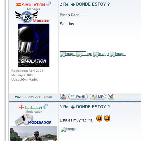
Re: � DONDE ESTOY ?
SIMULATION
Manager
Bingo Paco....!!
Saludos
____________
Registrado: Abril 2007
Mensajes: 9980
Ubicaci�n: Madrid
#42
09 Nov 2010 12:48
Re: � DONDE ESTOY ?
barbajavi
Moderador
Esta es muy facilita...