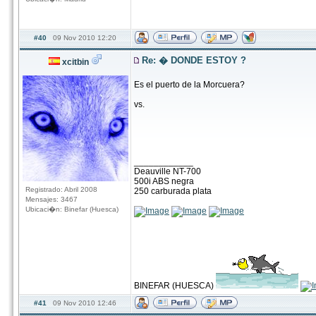
#40
09 Nov 2010 12:20
Re: � DONDE ESTOY ?
xcitbin
Es el puerto de la Morcuera?
vs.
____________
Deauville NT-700
500i ABS negra
Registrado: Abril 2008
250 carburada plata
Mensajes: 3467
Ubicaci�n: Binefar (Huesca)
BINEFAR (HUESCA)
#41
09 Nov 2010 12:46