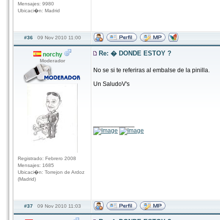
Mensajes: 9980
Ubicaci�n: Madrid
#36
09 Nov 2010 11:00
Re: � DONDE ESTOY ?
norchy
Moderador
No se si te referiras al embalse de la pinilla.
Un SaludoV's
____________
Registrado: Febrero 2008
Mensajes: 1685
Ubicaci�n: Torrejon de Ardoz
(Madrid)
#37
09 Nov 2010 11:03