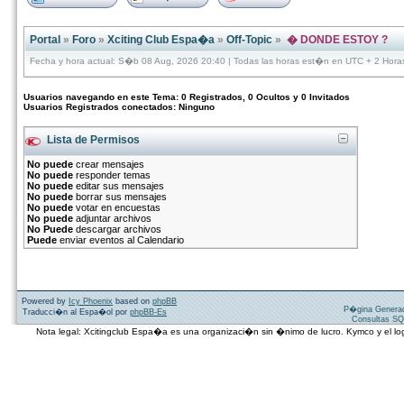
Portal
»
Foro
»
Xciting Club Espa�a
»
Off-Topic
»
� DONDE ESTOY ?
Fecha y hora actual: S�b 08 Aug, 2026 20:40 | Todas las horas est�n en UTC + 2 Hora
Usuarios navegando en este Tema: 0 Registrados, 0 Ocultos y 0 Invitados
Usuarios Registrados conectados: Ninguno
Lista de Permisos
No puede
crear mensajes
No puede
responder temas
No puede
editar sus mensajes
No puede
borrar sus mensajes
No puede
votar en encuestas
No puede
adjuntar archivos
No Puede
descargar archivos
Puede
enviar eventos al Calendario
Powered by
Icy Phoenix
based on
phpBB
P�gina Genera
Traducci�n al Espa�ol por
phpBB-Es
Consultas SQ
Nota legal: Xcitingclub Espa�a es una organizaci�n sin �nimo de lucro. Kymco y el 