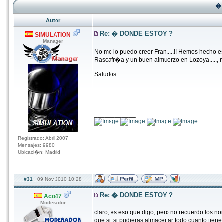
�
Autor
Re: � DONDE ESTOY ?
SIMULATION
Manager
No me lo puedo creer Fran.....!! Hemos hecho e
Rascafr�a y un buen almuerzo en Lozoya....., n
Saludos
____________
Registrado: Abril 2007
Mensajes: 9980
Ubicaci�n: Madrid
#31
09 Nov 2010 10:28
Re: � DONDE ESTOY ?
Aco47
Moderador
claro, es eso que digo, pero no recuerdo los 
que si, si pudieras almacenar todo cuanto tiene