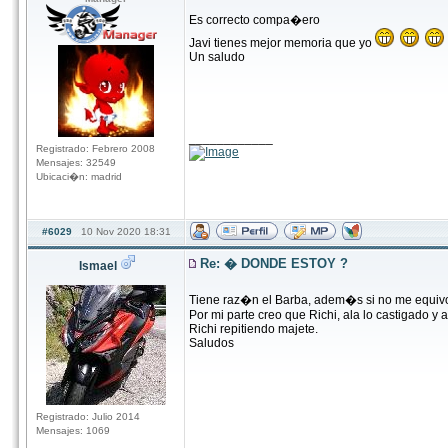
Es correcto compa�ero
Javi tienes mejor memoria que yo
Un saludo
____________
Registrado: Febrero 2008
Mensajes: 32549
Ubicaci�n: madrid
#6029
10 Nov 2020 18:31
Re: � DONDE ESTOY ?
Ismael
Tiene raz�n el Barba, adem�s si no me equiv
Por mi parte creo que Richi, ala lo castigado y a 
Richi repitiendo majete.
Saludos
Registrado: Julio 2014
Mensajes: 1069