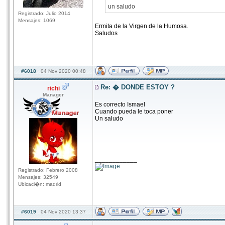
un saludo
Registrado: Julio 2014
Mensajes: 1069
Ermita de la Virgen de la Humosa.
Saludos
#6018
04 Nov 2020 00:48
Re: � DONDE ESTOY ?
richi
Manager
Es correcto Ismael
Cuando pueda le toca poner
Un saludo
____________
Registrado: Febrero 2008
Mensajes: 32549
Ubicaci�n: madrid
#6019
04 Nov 2020 13:37