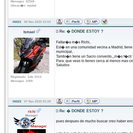
Mensajes: 32549
Ubicaci�n: madrid
#6021
06 Nov 2020 22:03
Re: � DONDE ESTOY ?
Ismael
Faltar�a m�s Richi,.
Est� en una comunidad vecina a Madrid, tiene 
municipal, .
Tambi�n tiene un Sacro convento,,,m�s f�cil
Para que veas lo tienes cerca al menos mas cerc
Saludos
Registrado: Julio 2014
Mensajes: 1069
#6022
07 Nov 2020 02:29
Re: � DONDE ESTOY ?
richi
Manager
pues despues de mucho buscar creo haber enc