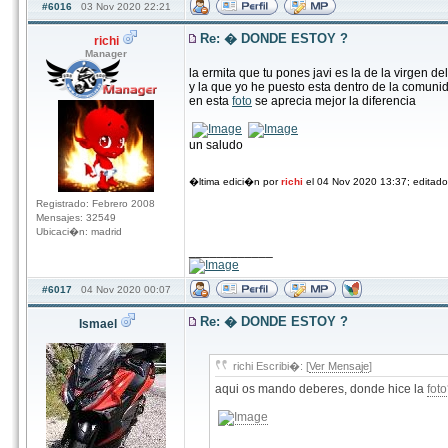
#6016
03 Nov 2020 22:21
Re: � DONDE ESTOY ?
richi
Manager
la ermita que tu pones javi es la de la virgen 
y la que yo he puesto esta dentro de la comuni
en esta
foto
se aprecia mejor la diferencia
un saludo
�ltima edici�n por
richi
el 04 Nov 2020 13:37; editad
Registrado: Febrero 2008
Mensajes: 32549
Ubicaci�n: madrid
____________
#6017
04 Nov 2020 00:07
Re: � DONDE ESTOY ?
Ismael
richi Escribi�: [
Ver Mensaje
]
aqui os mando deberes, donde hice la
foto