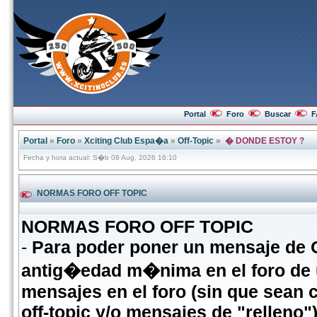
Portal
Foro
Buscar
F
Portal
»
Foro
»
Xciting Club Espa�a
»
Off-Topic
»
� DONDE ESTOY ?
Fecha y hora actual: S�b 08 Aug, 2026 16:10
NORMAS FORO OFF TOPIC
NORMAS FORO OFF TOPIC
-
Para poder poner un mensaje de
antig�edad m�nima en el foro de
mensajes en el foro (sin que sean 
off-topic y/o mensajes de "relleno")