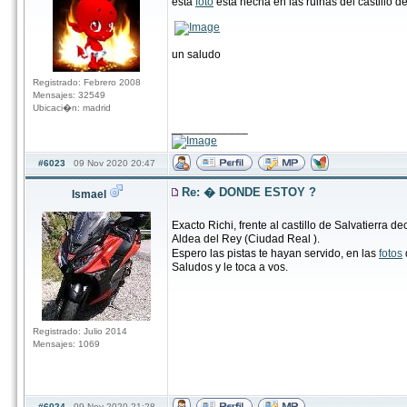
esta
foto
esta hecha en las ruinas del castillo de
un saludo
Registrado: Febrero 2008
Mensajes: 32549
Ubicaci�n: madrid
____________
#6023
09 Nov 2020 20:47
Re: � DONDE ESTOY ?
Ismael
Exacto Richi, frente al castillo de Salvatierra 
Aldea del Rey (Ciudad Real ).
Espero las pistas te hayan servido, en las
fotos
Saludos y le toca a vos.
Registrado: Julio 2014
Mensajes: 1069
#6024
09 Nov 2020 21:28