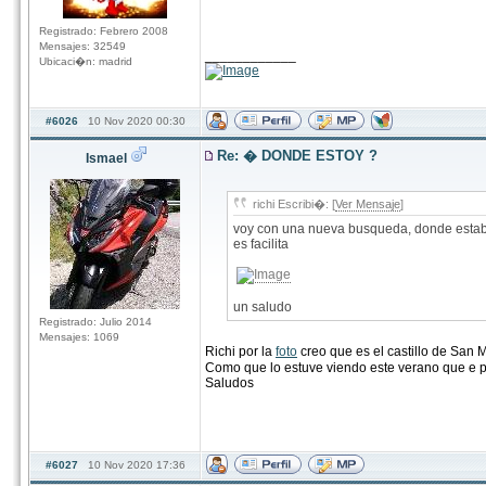
Registrado: Febrero 2008
Mensajes: 32549
____________
Ubicaci�n: madrid
#6026
10 Nov 2020 00:30
Re: � DONDE ESTOY ?
Ismael
richi Escribi�: [
Ver Mensaje
]
voy con una nueva busqueda, donde esta
es facilita
un saludo
Registrado: Julio 2014
Mensajes: 1069
Richi por la
foto
creo que es el castillo de San
Como que lo estuve viendo este verano que e p
Saludos
#6027
10 Nov 2020 17:36