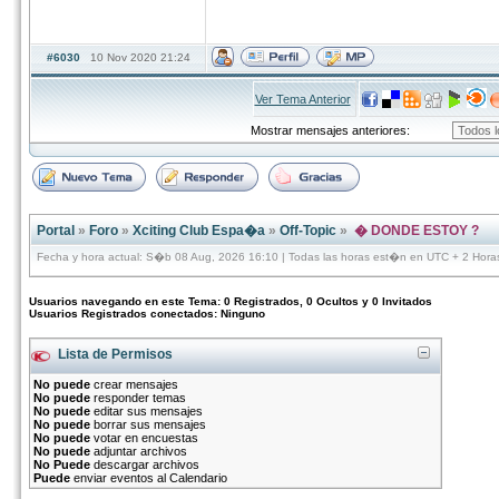
#6030
10 Nov 2020 21:24
Ver Tema Anterior
Mostrar mensajes anteriores:
Portal
»
Foro
»
Xciting Club Espa�a
»
Off-Topic
»
� DONDE ESTOY ?
Fecha y hora actual: S�b 08 Aug, 2026 16:10 | Todas las horas est�n en UTC + 2 Hora
Usuarios navegando en este Tema: 0 Registrados, 0 Ocultos y 0 Invitados
Usuarios Registrados conectados: Ninguno
Lista de Permisos
No puede
crear mensajes
No puede
responder temas
No puede
editar sus mensajes
No puede
borrar sus mensajes
No puede
votar en encuestas
No puede
adjuntar archivos
No Puede
descargar archivos
Puede
enviar eventos al Calendario