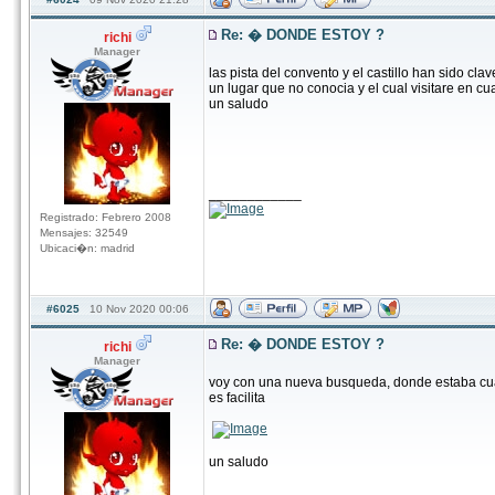
Re: � DONDE ESTOY ?
richi
Manager
las pista del convento y el castillo han sido cl
un lugar que no conocia y el cual visitare en c
un saludo
____________
Registrado: Febrero 2008
Mensajes: 32549
Ubicaci�n: madrid
#6025
10 Nov 2020 00:06
Re: � DONDE ESTOY ?
richi
Manager
voy con una nueva busqueda, donde estaba cu
es facilita
un saludo