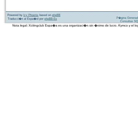
Powered by
Icy Phoenix
based on
phpBB
P�gina Generad
Traducci�n al Espa�ol por
phpBB-Es
Consultas SQ
Nota legal: Xcitingclub Espa�a es una organizaci�n sin �nimo de lucro. Kymco y el 