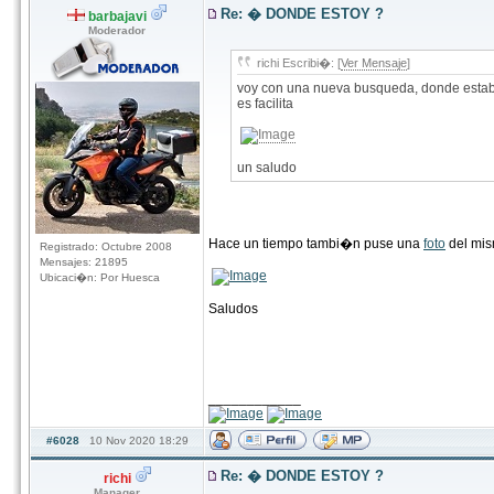
Re: � DONDE ESTOY ?
barbajavi
Moderador
richi Escribi�: [
Ver Mensaje
]
voy con una nueva busqueda, donde esta
es facilita
un saludo
Hace un tiempo tambi�n puse una
foto
del mism
Registrado: Octubre 2008
Mensajes: 21895
Ubicaci�n: Por Huesca
Saludos
____________
#6028
10 Nov 2020 18:29
Re: � DONDE ESTOY ?
richi
Manager