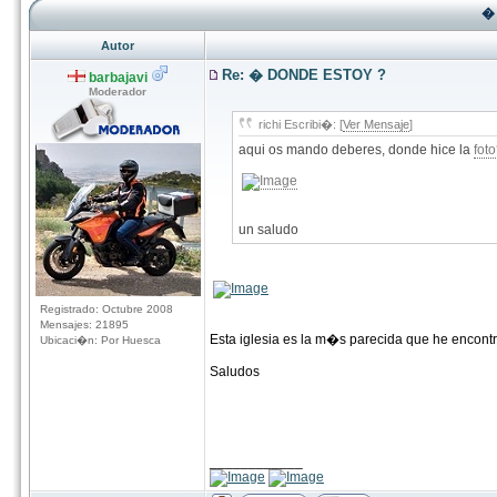
�
Autor
Re: � DONDE ESTOY ?
barbajavi
Moderador
richi Escribi�: [
Ver Mensaje
]
aqui os mando deberes, donde hice la
foto
un saludo
Registrado: Octubre 2008
Mensajes: 21895
Esta iglesia es la m�s parecida que he encon
Ubicaci�n: Por Huesca
Saludos
____________