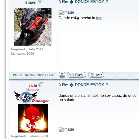
Re: � DONDE ESTOY ?
Ismael
Donde est� hecha la
foto
.
Registrado: Julio 2014
Mensajes: 1069
#6020
04 Nov 2020 17:03
Re: � DONDE ESTOY ?
richi
Manager
danos una pista ismael, no soy capaz de encont
un saludo
____________
Registrado: Febrero 2008