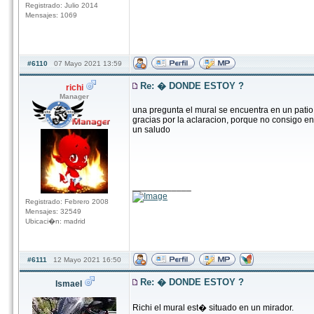
Registrado: Julio 2014
Mensajes: 1069
#6110
07 Mayo 2021 13:59
Re: � DONDE ESTOY ?
richi
Manager
una pregunta el mural se encuentra en un patio 
gracias por la aclaracion, porque no consigo en
un saludo
____________
Registrado: Febrero 2008
Mensajes: 32549
Ubicaci�n: madrid
#6111
12 Mayo 2021 16:50
Re: � DONDE ESTOY ?
Ismael
Richi el mural est� situado en un mirador.