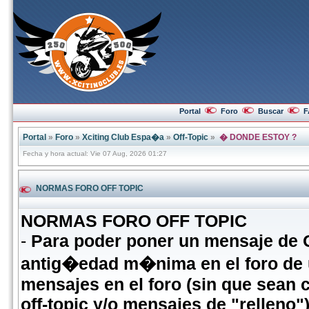
Portal
Foro
Buscar
F
Portal
»
Foro
»
Xciting Club Espa�a
»
Off-Topic
»
� DONDE ESTOY ?
Fecha y hora actual: Vie 07 Aug, 2026 01:27
NORMAS FORO OFF TOPIC
NORMAS FORO OFF TOPIC
-
Para poder poner un mensaje de
antig�edad m�nima en el foro de
mensajes en el foro (sin que sean 
off-topic y/o mensajes de "relleno")