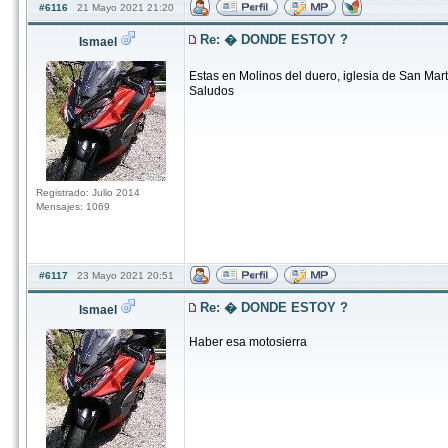
#6116
21 Mayo 2021 21:20
Re: � DONDE ESTOY ?
Ismael
Estas en Molinos del duero, iglesia de San Mar
Saludos
Registrado: Julio 2014
Mensajes: 1069
#6117
23 Mayo 2021 20:51
Re: � DONDE ESTOY ?
Ismael
Haber esa motosierra