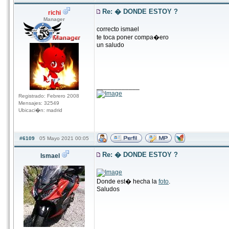
Re: � DONDE ESTOY ?
richi
Manager
correcto ismael
te toca poner compa�ero
un saludo
____________
Registrado: Febrero 2008
Mensajes: 32549
Ubicaci�n: madrid
#6109
05 Mayo 2021 00:05
Re: � DONDE ESTOY ?
Ismael
Donde est� hecha la
foto
.
Saludos