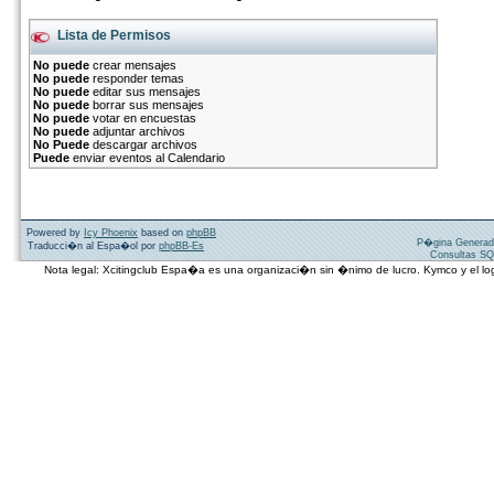
Lista de Permisos
No puede
crear mensajes
No puede
responder temas
No puede
editar sus mensajes
No puede
borrar sus mensajes
No puede
votar en encuestas
No puede
adjuntar archivos
No Puede
descargar archivos
Puede
enviar eventos al Calendario
Powered by
Icy Phoenix
based on
phpBB
P�gina Generad
Traducci�n al Espa�ol por
phpBB-Es
Consultas SQ
Nota legal: Xcitingclub Espa�a es una organizaci�n sin �nimo de lucro. Kymco y el 