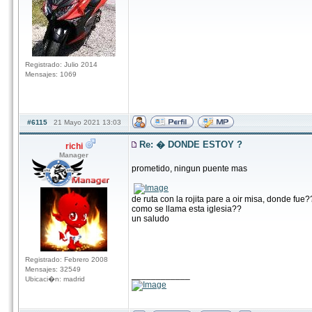
Registrado: Julio 2014
Mensajes: 1069
#6115
21 Mayo 2021 13:03
Re: � DONDE ESTOY ?
richi
Manager
prometido, ningun puente mas
de ruta con la rojita pare a oir misa, donde fue?
como se llama esta iglesia??
un saludo
Registrado: Febrero 2008
Mensajes: 32549
____________
Ubicaci�n: madrid