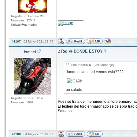
Registrado: Febrero 2008
____________
Mensajes: 32549
Ubicaci�n: madrid
#6107
02 Mayo 2021 23:45
Re: � DONDE ESTOY ?
Ismael
richi Escribi�: [
Ver Mensaje
]
donde estamos si vemos esto????
un saludo
Registrado: Julio 2014
Pues se trata del monumento al toro enmaronad
Mensajes: 1069
El festejo del toro enmaronado se celebra trad
Saludos
#6108
04 Mayo 2021 22:21