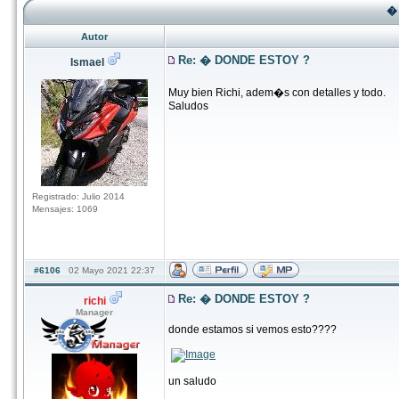
�
Autor
Re: � DONDE ESTOY ?
Ismael
Muy bien Richi, adem�s con detalles y todo.
Saludos
Registrado: Julio 2014
Mensajes: 1069
#6106
02 Mayo 2021 22:37
Re: � DONDE ESTOY ?
richi
Manager
donde estamos si vemos esto????
un saludo