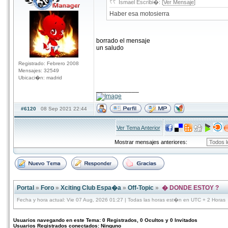
Ismael Escribi�: [
Ver Mensaje
]
Haber esa motosierra
borrado el mensaje
un saludo
Registrado: Febrero 2008
Mensajes: 32549
Ubicaci�n: madrid
____________
#6120
08 Sep 2021 22:44
Ver Tema Anterior
Mostrar mensajes anteriores:
Portal
»
Foro
»
Xciting Club Espa�a
»
Off-Topic
»
� DONDE ESTOY ?
Fecha y hora actual: Vie 07 Aug, 2026 01:27 | Todas las horas est�n en UTC + 2 Horas
Usuarios navegando en este Tema: 0 Registrados, 0 Ocultos y 0 Invitados
Usuarios Registrados conectados: Ninguno