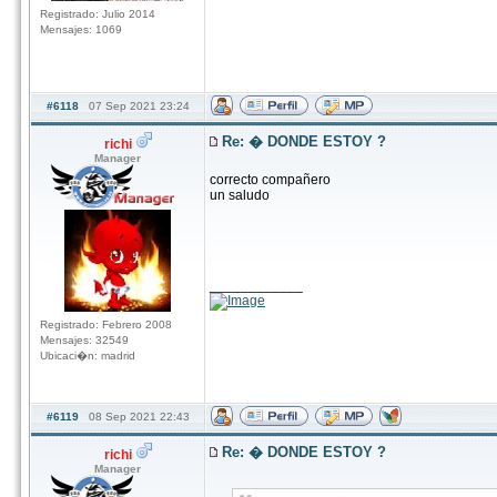
Registrado: Julio 2014
Mensajes: 1069
#6118
07 Sep 2021 23:24
Re: � DONDE ESTOY ?
richi
Manager
correcto compañero
un saludo
____________
Registrado: Febrero 2008
Mensajes: 32549
Ubicaci�n: madrid
#6119
08 Sep 2021 22:43
Re: � DONDE ESTOY ?
richi
Manager