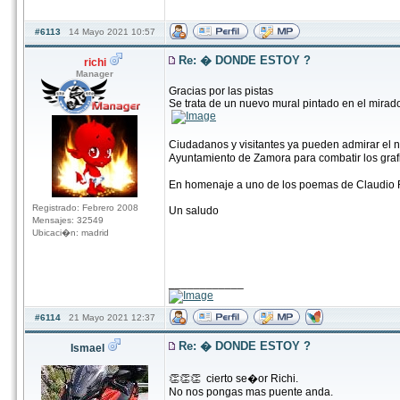
#6113
14 Mayo 2021 10:57
Re: � DONDE ESTOY ?
richi
Manager
Gracias por las pistas
Se trata de un nuevo mural pintado en el mirad
Ciudadanos y visitantes ya pueden admirar el 
Ayuntamiento de Zamora para combatir los grafit
En homenaje a uno de los poemas de Claudi
Registrado: Febrero 2008
Un saludo
Mensajes: 32549
Ubicaci�n: madrid
____________
#6114
21 Mayo 2021 12:37
Re: � DONDE ESTOY ?
Ismael
👏👏👏 cierto se�or Richi.
No nos pongas mas puente anda.