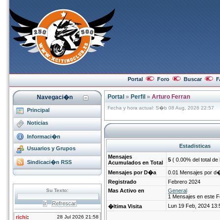
Portal
Foro
Buscar
F
Portal
»
Perfil
»
Arturo Ferran
Navegaci�n
Fecha y hora actual: S�b 08 Aug, 2026 22:57
Principal
Noticias
Informaci�n
Estadisticas
Usuarios y Grupos
Mensajes
5
( 0.00% del total de
Sindicaci�n RSS
Acumulados en Total
Mensajes por D�a
0.01 Mensajes por d
Registrado
Febrero 2024
Mas Activo en
General
1 Mensajes en este F
Lun 19 Feb, 2024 13:
�ltima Visita