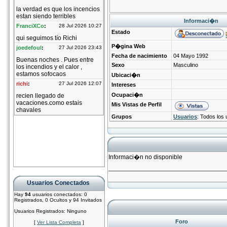
Informaci�n
Estado
P�gina Web
Fecha de nacimiento
04 Mayo 1992
Sexo
Masculino
Ubicaci�n
Intereses
Ocupaci�n
Mis Vistas de Perfil
Grupos
Usuarios
: Todos los 
Informaci�n no disponible
Usuarios Conectados
Hay
94
usuarios conectados: 0
Registrados, 0 Ocultos y 94 Invitados
Usuarios Registrados: Ninguno
Foro
[
Ver Lista Completa
]