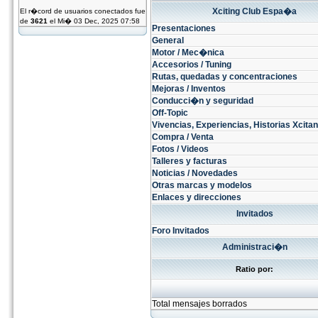
Xciting Club Espa�a
El r�cord de usuarios conectados fue
de
3621
el Mi� 03 Dec, 2025 07:58
Presentaciones
General
Motor / Mec�nica
Accesorios / Tuning
Rutas, quedadas y concentraciones
Mejoras / Inventos
Conducci�n y seguridad
Off-Topic
Vivencias, Experiencias, Historias Xcitant
Compra / Venta
Fotos / Videos
Talleres y facturas
Noticias / Novedades
Otras marcas y modelos
Enlaces y direcciones
Invitados
Foro Invitados
Administraci�n
Ratio por:
Total mensajes borrados