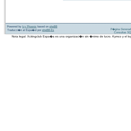
Powered by
Icy Phoenix
based on
phpBB
P�gina Generad
Traducci�n al Espa�ol por
phpBB-Es
Consultas SQ
Nota legal: Xcitingclub Espa�a es una organizaci�n sin �nimo de lucro. Kymco y el 