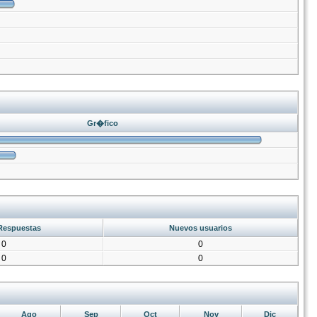
Gr�fico
Respuestas
Nuevos usuarios
0
0
0
0
Ago
Sep
Oct
Nov
Dic