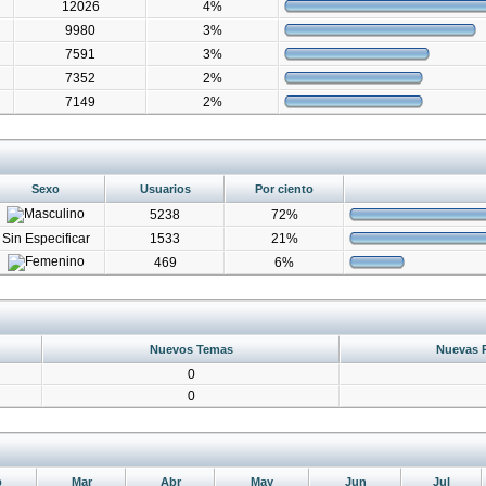
12026
4%
9980
3%
7591
3%
7352
2%
7149
2%
Sexo
Usuarios
Por ciento
5238
72%
Sin Especificar
1533
21%
469
6%
Nuevos Temas
Nuevas 
0
0
b
Mar
Abr
May
Jun
Jul