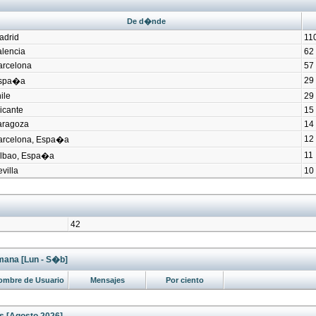
De d�nde
adrid
11
alencia
62
arcelona
57
29
spa�a
ile
29
icante
15
aragoza
14
12
arcelona, Espa�a
11
ilbao, Espa�a
villa
10
42
mana [Lun - S�b]
ombre de Usuario
Mensajes
Por ciento