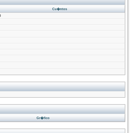
Cu�ntos
0
Gr�fico