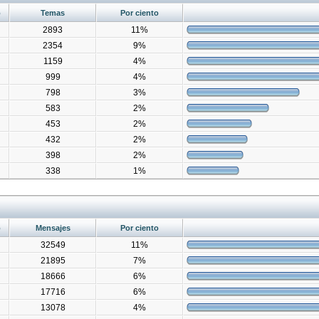
o
Temas
Por ciento
2893
11%
2354
9%
1159
4%
999
4%
798
3%
583
2%
453
2%
432
2%
398
2%
338
1%
o
Mensajes
Por ciento
32549
11%
21895
7%
18666
6%
17716
6%
13078
4%