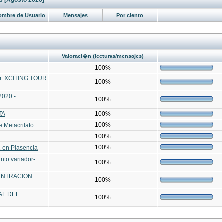
s [Agosto 2026]
ombre de Usuario
Mensajes
Por ciento
Valoraci�n (lecturas/mensajes)
100%
r. XCITING TOUR
100%
2020 -
100%
TA
100%
100%
 Metacrilato
100%
100%
1 en Plasencia
nto variador-
100%
CENTRACION
100%
AL DEL
100%