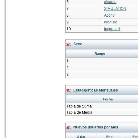
6
alsauto
7
SIMULATION
8
Aco47
9
dionisio
10
jucarmari
Sexo
Rango
1
2
3
Estad�sticas Mensuales
Fecha
Tabla de Suma
Tabla de Media
Nuevos usuarios por Mes
A�o
Ene
Fe