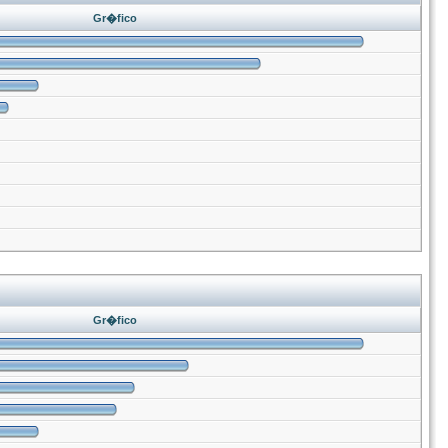
Gr�fico
Gr�fico