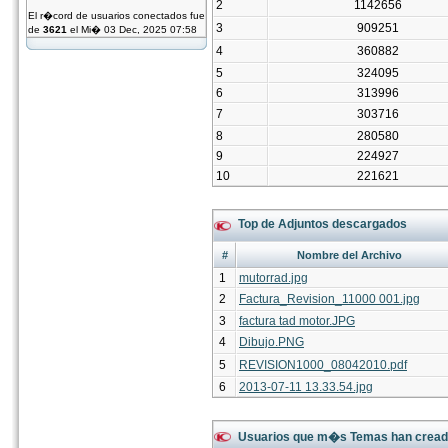
2
1142656
El r�cord de usuarios conectados fue
3
909251
de
3621
el Mi� 03 Dec, 2025 07:58
4
360882
5
324095
6
313996
7
303716
8
280580
9
224927
10
221621
Top de Adjuntos descargados
#
Nombre del Archivo
1
mutorrad.jpg
2
Factura_Revision_11000 001.jpg
3
factura tad motor.JPG
4
Dibujo.PNG
5
REVISION1000_08042010.pdf
6
2013-07-11 13.33.54.jpg
Usuarios que m�s Temas han crea