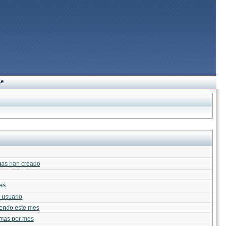
se
as han creado
es
 usuario
iendo este mes
mas por mes