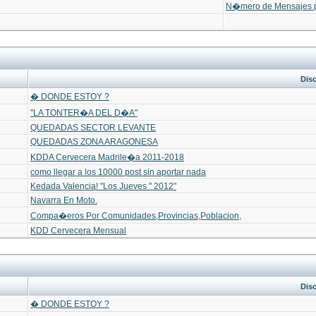
N�mero de Mensajes 
Dis
� DONDE ESTOY ?
"LA TONTER�A DEL D�A"
QUEDADAS SECTOR LEVANTE
QUEDADAS ZONA ARAGONESA
KDDA Cervecera Madrile�a 2011-2018
como llegar a los 10000 post sin aportar nada
Kedada Valencia! "Los Jueves " 2012"
Navarra En Moto.
Compa�eros Por Comunidades,Provincias,Poblacion,
KDD Cervecera Mensual
Dis
� DONDE ESTOY ?