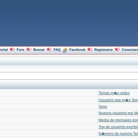
ortal
Foro
Buscar
FAQ
Facebook
Registrarse
Conectar
Temas m�s vistos
Usuarios que m�s Tem
Sexo
Nuevos usuarios por M
Media de mensajes por
Top de usuarios escrib
N�mero de nuevos Te