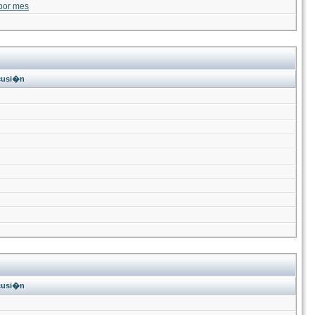
por mes
cusi�n
cusi�n