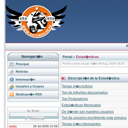
P
Navegaci�n
Portal
»
Estad�sticas
Fecha y hora actual: S�b 08 Aug, 2026 10:20
Principal
Noticias
Descripci�n de la Estad�stica
Informaci�n
Temas m�s Activos
Usuarios y Grupos
Top de Adjuntos descargados
Sindicaci�n RSS
Top Posteadores
Estad�sticas Mensuales
De d�nde son nuestros usuarios
Top de usuarios escribiendo esta semana
Temas m�s interesantes