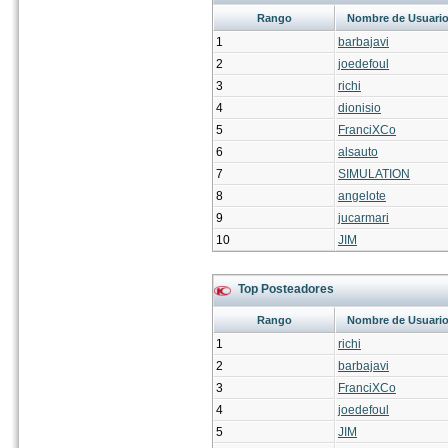
Rango
Nombre de Usuari
1
barbajavi
2
joedefoul
3
richi
4
dionisio
5
FranciXCo
6
alsauto
7
SIMULATION
8
angelote
9
jucarmari
10
JIM
Top Posteadores
Rango
Nombre de Usuari
1
richi
2
barbajavi
3
FranciXCo
4
joedefoul
5
JIM