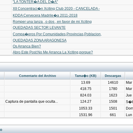
"LA TONTER�A DEL D�A"
XII Concentraci�n Xciting Club 2020 - CANCELADA -
KDDA Cervecera Madrile�a 2011-2018
Romper una lanza , o dos , en favor de mi Xciting
QUEDADAS SECTOR LEVANTE
Compa�eros Por Comunidades,Provincias,Poblacion,
QUEDADAS ZONA ARAGONESA
Os Arranca Bien?
Abro Este Post:No Me Arranca La Xciting,porque?
Comentario del Archivo
Tama�o (KB)
Descargas
13.69
14610
Mar 
418.75
1780
Mar 
824.03
1623
Jue 
Captura de pantalla que oculta...
124.27
1508
S�b
1053.33
1501
Dom
1531.96
661
Lun 
do