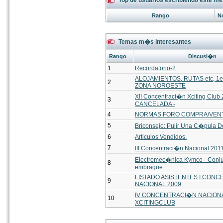
Top de usuarios escribiendo este me
Rango
N
Temas m�s interesantes
Rango
Discusi�n
1
Recordatorio-2
ALOJAMIENTOS, RUTAS etc, 1e
2
ZONA NOROESTE
XII Concentraci�n Xciting Club 
3
CANCELADA -
4
NORMAS FORO COMPRA/VEN
5
Briconsejo: Pulir Una C�pula De
6
Articulos Vendidos.
7
III Concentraci�n Nacional 201
Electromec�nica Kymco - Conju
8
embrague
LISTADO ASISTENTES I CON
9
NACIONAL 2009
IV CONCENTRACI�N NACION
10
XCITINGCLUB