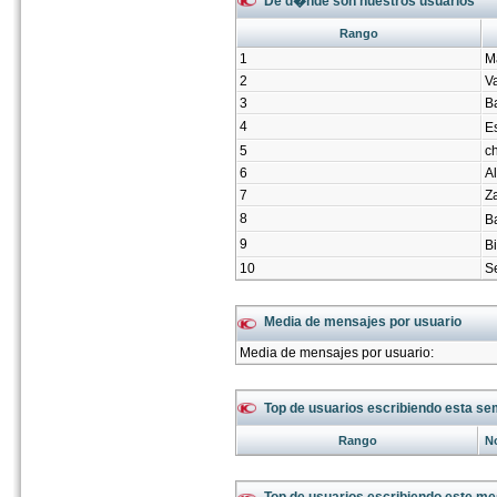
De d�nde son nuestros usuarios
Rango
1
M
2
V
3
B
4
E
5
ch
6
Al
7
Z
8
B
9
B
10
Se
Media de mensajes por usuario
Media de mensajes por usuario:
Top de usuarios escribiendo esta se
Rango
N