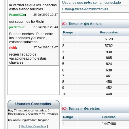
Usuarios que m�s se han conectado
Estad�sticas Administrativas
Temas m�s Activos
Rango
Respuestas
1
6120
2
5762
3
930
4
885
5
824
6
638
7
461
8
458
9
452
10
448
Usuarios Conectados
Temas m�s vistos
Hay
74
usuarios conectados: 0
Registrados, 0 Ocultos y 74 Invitados
Rango
Lecturas
Usuarios Registrados: Ninguno
1
1447480
[
Ver Lista Completa
]