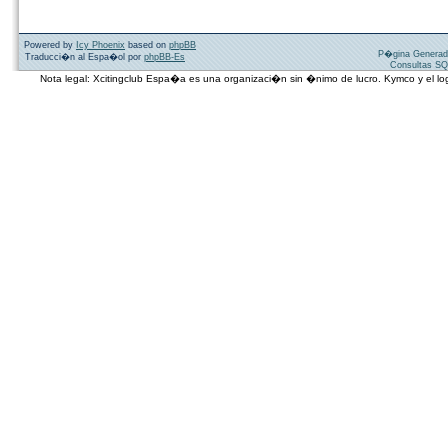
Powered by
Icy Phoenix
based on
phpBB
P�gina Generad
Traducci�n al Espa�ol por
phpBB-Es
Consultas SQ
Nota legal: Xcitingclub Espa�a es una organizaci�n sin �nimo de lucro. Kymco y el 