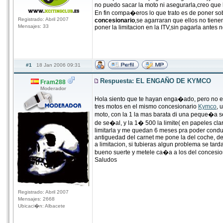
no puedo sacar la moto ni asegurarla,creo que
En fin compa�eros lo que trato es de poner sob
Registrado: Abril 2007
concesionario
,se agarraran que ellos no tiene
Mensajes: 33
poner la limitacion en la ITV,sin pagarla antes 
#1
18 Jan 2006 09:31
Respuesta: EL ENGAÑO DE KYMCO
Fram288
Moderador
Hola siento que te hayan enga�ado, pero no
tres motos en el mismo concesionario
Kymco
, 
moto, con la 1 la mas barata di una peque�a s
de se�al, y la 1� 500 la limite( en papeles cla
limitarla y me quedan 6 meses pra poder conduci
antiguedad del carnet me pone la del coche, de t
a limitacion, si tubieras algun problema se tar
bueno suerte y metele ca�a a los del concesio
Saludos
Registrado: Abril 2007
Mensajes: 2668
Ubicaci�n: Albacete