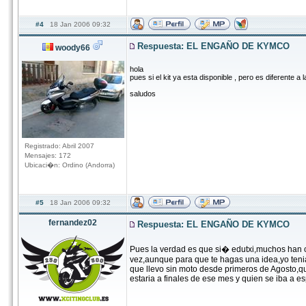
#4
18 Jan 2006 09:32
Respuesta: EL ENGAÑO DE KYMCO
woody66
hola
pues si el kit ya esta disponible , pero es diferente a
saludos
Registrado: Abril 2007
Mensajes: 172
Ubicaci�n: Ordino (Andorra)
#5
18 Jan 2006 09:32
fernandez02
Respuesta: EL ENGAÑO DE KYMCO
Pues la verdad es que si� edutxi,muchos han 
vez,aunque para que te hagas una idea,yo teni
que llevo sin moto desde primeros de Agosto,q
estaria a finales de ese mes y quien se iba a esp