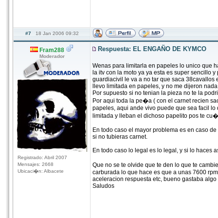
#7
18 Jan 2006 09:32
Respuesta: EL ENGAÑO DE KYMCO
Fram288
Moderador
Wenas para limitarla en papeles lo unico que ha
la itv con la moto ya ya esta es super sencillo y
guardiacivil le va a no tar que saca 38cavallos
llevo limitada en papeles, y no me dijeron nada
Por supuesto si no tenian la pieza no te la pod
Por aqui toda la pe�a ( con el carnet recien sa
papeles, aqui ande vivo puede que sea facil lo 
limitada y lleban el dichoso papelito pos te c
En todo caso el mayor problema es en caso de a
si no tubieras carnet.
En todo caso lo legal es lo legal, y si lo haces a
Registrado: Abril 2007
Mensajes: 2668
Que no se te olvide que te den lo que te cambien
Ubicaci�n: Albacete
carburada lo que hace es que a unas 7600 rpm 
aceleracion respuesta etc, bueno gastaba algo m
Saludos