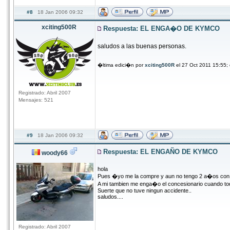
#8
18 Jan 2006 09:32
xciting500R
Respuesta: EL ENGA�O DE KYMCO
saludos a las buenas personas.
�ltima edici�n por
xciting500R
el 27 Oct 2011 15:55;
Registrado: Abril 2007
Mensajes: 521
#9
18 Jan 2006 09:32
Respuesta: EL ENGAÑO DE KYMCO
woody66
hola
Pues �yo me la compre y aun no tengo 2 a�os con el 
A mi tambien me enga�o el concesionario cuando todo 
Suerte que no tuve ningun accidente..
saludos....
Registrado: Abril 2007