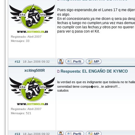
Pues sigo esperando,de el Lunes 17 q me dijero
es algo.
En el concesionario,ya me dicen q sera pa des
fechas q luego no cumplen,una vez mas demuestr
no cumplir con las fechas,y otros por no querer 
para ver q pasa con el Kit.
Registrado: Abril 2007
Mensajes: 33
#12
18 Jan 2006 09:32
xciting500R
Respuesta: EL ENGAÑO DE KYMCO
la verdad es que es indignante que todavia no te hal
serenidad tiene compa�ero...te admiro!!!...
saludos
Registrado: Abril 2007
Mensajes: 521
#13
18 Jan 2006 09:32