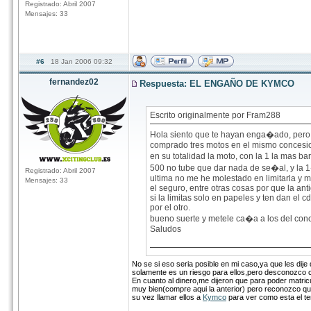
Registrado: Abril 2007
Mensajes: 33
#6
18 Jan 2006 09:32
fernandez02
Respuesta: EL ENGAÑO DE KYMCO
Escrito originalmente por Fram288
Hola siento que te hayan enga�ado, per
comprado tres motos en el mismo concesi
en su totalidad la moto, con la 1 la mas b
500 no tube que dar nada de se�al, y la 1�
Registrado: Abril 2007
ultima no me he molestado en limitarla y 
Mensajes: 33
el seguro, entre otras cosas por que la ant
si la limitas solo en papeles y ten dan el 
por el otro.
bueno suerte y metele ca�a a los del con
Saludos
No se si eso seria posible en mi caso,ya que les dije 
solamente es un riesgo para ellos,pero desconozco c
En cuanto al dinero,me dijeron que para poder matric
muy bien(compre aqui la anterior) pero reconozco qu
su vez llamar ellos a
Kymco
para ver como esta el tem