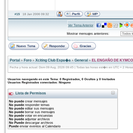
#15
18 Jan 2006 09:32
Ver Tema Anterior
Mostrar mensajes anteriores:
Portal
»
Foro
»
Xciting Club Espa�a
»
General
»
EL ENGAÑO DE KYMCO
Fecha y hora actual: Dom 09 Aug, 2026 09:45 | Todas las horas est�n en UTC + 2 Hora
Usuarios navegando en este Tema: 0 Registrados, 0 Ocultos y 0 Invitados
Usuarios Registrados conectados: Ninguno
Lista de Permisos
No puede
crear mensajes
No puede
responder temas
No puede
editar sus mensajes
No puede
borrar sus mensajes
No puede
votar en encuestas
No puede
adjuntar archivos
No Puede
descargar archivos
Puede
enviar eventos al Calendario