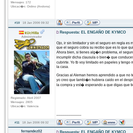
Mensajes: 172
Ubicaci�n: Ordino (Andorra)
#10
18 Jan 2006 09:32
Respuesta: EL ENGAÑO DE KYMCO
kUcHilla
Administrador
Ojo, ir sin limitador y sin el seguro en regla e
que el seguro cobra su recibo que es lo que qu
Ahora bien, si tienes alg�n problema, el segur
incumplir dicha clausula o bien� que conduces s
cubrirte. Yo tb voy limitado en papeles y tengo
la casa.
Gracias al Aleman hemos aprendido a que no te
yo creo que tambi�n hubiera caido en el despi
la compra y est� esperando a que digas que tie
Registrado: Abril 2007
Mensajes: 2805
Ubicaci�n: Valencia
____________
#11
18 Jan 2006 09:32
fernandez02
Respuesta: EL ENGAÑO DE KYMCO