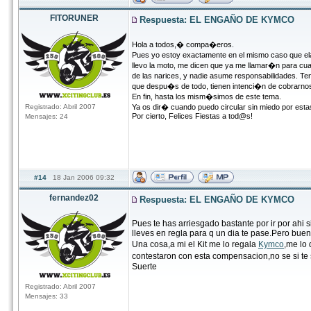
FITORUNER
Respuesta: EL ENGAÑO DE KYMCO
Hola a todos,� compa�eros.
Pues yo estoy exactamente en el mismo caso que elale
llevo la moto, me dicen que ya me llamar�n para cuan
de las narices, y nadie asume responsabilidades. Te
que despu�s de todo, tienen intenci�n de cobrarnos 
En fin, hasta los mism�simos de este tema.
Registrado: Abril 2007
Ya os dir� cuando puedo circular sin miedo por esta
Por cierto, Felices Fiestas a tod@s!
Mensajes: 24
#14
18 Jan 2006 09:32
fernandez02
Respuesta: EL ENGAÑO DE KYMCO
Pues te has arriesgado bastante por ir por ahi s
lleves en regla para q un dia te pase.Pero bue
Una cosa,a mi el Kit me lo regala
Kymco
,me lo 
contestaron con esta compensacion,no se si te 
Suerte
Registrado: Abril 2007
Mensajes: 33