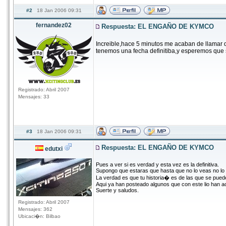
#2
18 Jan 2006 09:31
fernandez02
Respuesta: EL ENGAÑO DE KYMCO
Increible,hace 5 minutos me acaban de llamar d
tenemos una fecha definitiba,y esperemos que 
Registrado: Abril 2007
Mensajes: 33
#3
18 Jan 2006 09:31
Respuesta: EL ENGAÑO DE KYMCO
edutxi
Pues a ver si es verdad y esta vez es la definitiva.
Supongo que estaras que hasta que no lo veas no lo
La verdad es que tu historia� es de las que se pue
Aqui ya han posteado algunos que con este lio han
Suerte y saludos.
Registrado: Abril 2007
Mensajes: 362
Ubicaci�n: Bilbao