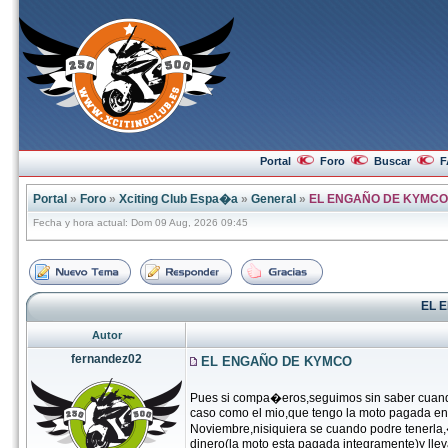
Portal
Foro
Buscar
F
Portal
»
Foro
»
Xciting Club Espa�a
»
General
»
EL ENGAÑO DE KYMCO
Fecha y hora actual: Dom 09 Aug, 2026 09:45
EL 
Autor
fernandez02
EL ENGAÑO DE KYMCO
Pues si compa�eros,seguimos sin saber cuando
caso como el mio,que tengo la moto pagada en
Noviembre,nisiquiera se cuando podre tenerla,
dinero(la moto esta pagada integramente)y lleva