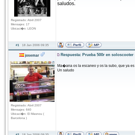
saludos.
Registrado: Abril 2007
Mensajes: 17
Ubicaci�n: LEON
#1
18 Jan 2006 09:35
Respuesta: Prueba 500r en soloscoote
josemar
Ma�ana os la escaneo y os la subo, que ya es 
Un saludo
Registrado: Abril 2007
Mensajes: 640
Ubicaci�n: El Masnou (
Barcelona )
#2
18 Jan 2006 09:35