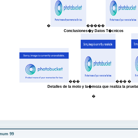
�
�����
Conclusiones�y Datos T�cnicos
���
��� �
Detalles de la moto y la�moza que realiza la prueba
�
r num 99