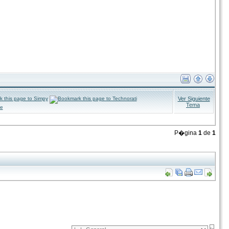
Ver Siguiente
Tema
P�gina
1
de
1