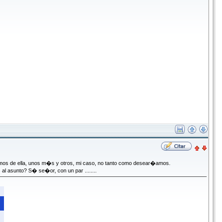
utamos de ella, unos m�s y otros, mi caso, no tanto como desear�amos.
l asunto? S� se�or, con un par ........