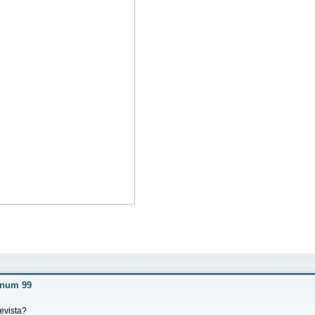
r num 99
revista?