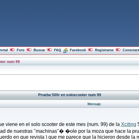
ortal
Foro
Buscar
FAQ
Facebook
Registrarse
Conectar
oter num 99
Prueba 500r en soloscooter num 99
Mensaje
ue viene en el solo scooter
de este mes (num. 99) de la
Xciting
5
idad de nuestras "machinas"� �ole por la moza que hace la pru
cuerdo en que revista
) que me parece que la hicieron desde la 