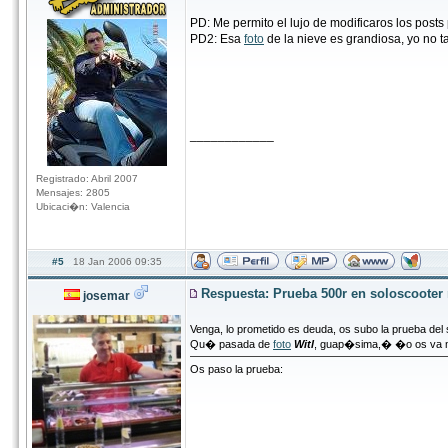
PD: Me permito el lujo de modificaros los posts 
PD2: Esa
foto
de la nieve es grandiosa, yo no
____________
Registrado: Abril 2007
Mensajes: 2805
Ubicaci�n: Valencia
#5
18 Jan 2006 09:35
Respuesta: Prueba 500r en soloscoote
josemar
Venga, lo prometido es deuda, os subo la prueba del
Qu� pasada de
foto
Witl
, guap�sima,� �o os va muc
Os paso la prueba: