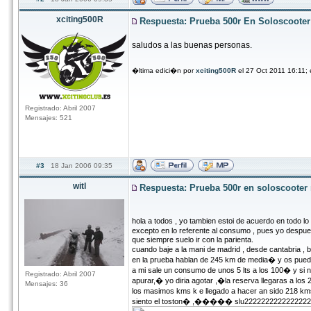
xciting500R
Respuesta: Prueba 500r En Soloscoote
saludos a las buenas personas.
�ltima edici�n por
xciting500R
el 27 Oct 2011 16:11;
Registrado: Abril 2007
Mensajes: 521
#3
18 Jan 2006 09:35
witl
Respuesta: Prueba 500r en soloscoote
hola a todos , yo tambien estoi de acuerdo en todo lo
excepto en lo referente al consumo , pues yo despu
que siempre suelo ir con la parienta.
cuando baje a la mani de madrid , desde cantabria ,
en la prueba hablan de 245 km de media� y os puedo a
a mi sale un consumo de unos 5 lts a los 100� y s
Registrado: Abril 2007
apurar,� yo diria agotar ,�la reserva llegaras a l
Mensajes: 36
los masimos kms k e llegado a hacer an sido 218 km
siento el toston� ,����� slu222222222222222