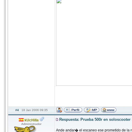
#4
18 Jan 2006 09:35
Respuesta: Prueba 500r en soloscoote
kUcHilla
Administrador
Ande andar� el escaneo ese prometido de la 