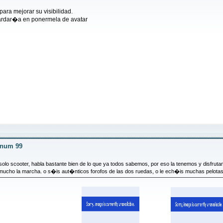
para mejorar su visibilidad.
 tardar�a en ponermela de avatar
r num 99
 solo scooter, habla bastante bien de lo que ya todos sabemos, por eso la tenemos y disfr
ho la marcha. o s�is aut�nticos forofos de las dos ruedas, o le ech�is muchas pelotas a