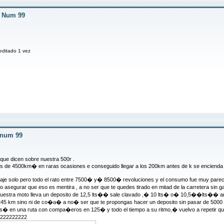
r Num 99
 editado 1 vez
r num 99
 que dicen sobre nuestra 500r .
es de 4500km� en raras ocasiones e conseguido llegar a los 200km antes de k se encienda 
 baje solo pero todo el rato entre 7500� y� 8500� revoluciones y el consumo fue muy pareci
segurar que eso es mentira , a no ser que te quedes tirado en mitad de la carretera sin ga
i nuestra moto lleva un deposito de 12,5 lts�� sale clavado ,� 10 lts� o� 10,5��lts��
os 245 km sino ni de co�a� a no� ser que te propongas hacer un deposito sin pasar de 50
s� en una ruta con compa�eros en 125� y todo el tiempo a su ritmo,� vuelvo a repetir que
2222222222