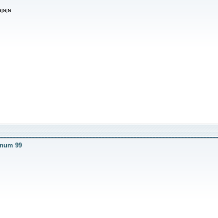
ajaja
r num 99