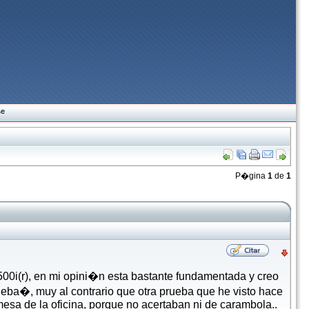
se
P�gina
1
de
1
00i(r), en mi opini�n esta bastante fundamentada y creo
eba�, muy al contrario que otra prueba que he visto hace
mesa de la oficina, porque no acertaban ni de carambola..