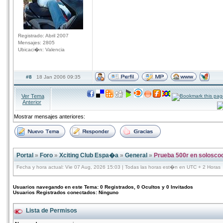
Registrado: Abril 2007
Mensajes: 2805
Ubicaci�n: Valencia
#8
18 Jan 2006 09:35
Ver Tema
Anterior
Mostrar mensajes anteriores:
Portal
»
Foro
»
Xciting Club Espa�a
»
General
»
Prueba 500r en solosco
Fecha y hora actual: Vie 07 Aug, 2026 15:03 | Todas las horas est�n en UTC + 2 Horas
Usuarios navegando en este Tema: 0 Registrados, 0 Ocultos y 0 Invitados
Usuarios Registrados conectados: Ninguno
Lista de Permisos