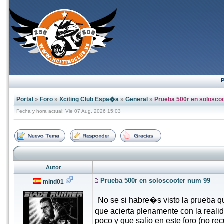
P
Portal
»
Foro
»
Xciting Club Espa�a
»
General
»
Prueba 500r en solosco
Fecha y hora actual: Vie 07 Aug, 2026 15:03
Autor
Prueba 500r en soloscooter num 99
mind01
No se si habre�s visto la prueba q
que acierta plenamente con la real
poco y que salio en este foro (no re