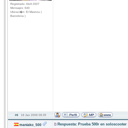
Registrado: Abril 2007
Mensajes: 640
Ubicaci�n: El Masnou (
Barcelona )
#6
18 Jan 2006 09:35
Respuesta: Prueba 500r en soloscoote
maniako_500