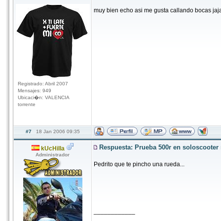
muy bien echo asi me gusta callando bocas jaj
Registrado: Abril 2007
Mensajes: 949
Ubicaci�n: VALENCIA
torrente
#7
18 Jan 2006 09:35
Respuesta: Prueba 500r en soloscoote
kUcHilla
Administrador
Pedrito que te pincho una rueda...
____________