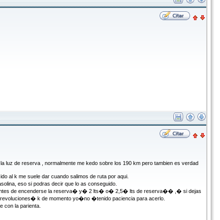
la luz de reserva , normalmente me kedo sobre los 190 km pero tambien es verdad
do al k me suele dar cuando salimos de ruta por aqui.
solina, eso si podras decir que lo as conseguido.
 antes de encenderse la reserva� y� 2 lts� o� 2,5� lts de reserva�� ,� si dejas
00 revoluciones� k de momento yo�no �tenido paciencia para acerlo.
 con la parienta.