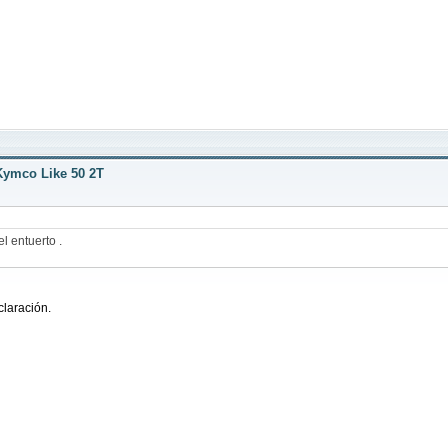
Kymco Like 50 2T
 entuerto .
claración.
hhhhhhhhh