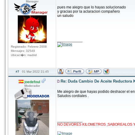
Manager
pues me alegro que lo hayas solucionado
y gracias por la aclaracion compañero
un saludo
____________
Registrado: Febrero 2008
Mensajes: 32549
Ubicaci�n: madrid
#7
01 Mar 2022 21:45
Re: Duda Cambio De Aceite Reductora 
joedefoul
Moderador
Me alegro de que hayas podido deshacer el ent
Saludos cordiales .
____________
NO DEVORES KILOMETROS ,SABOREALOS Y D