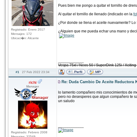
Pues bien me pongo a quitar el tornillo de dren
Al quitar el tornillo de llenado (indicado en la
fo
¿Por donde se llena el aceite nuevamente? Lo he
Registrado: Enero 2017
¿Alguien que me pueda echar una mano y decirm
Mensajes: 172
Ubicaci�n: Alicante
____________
Vespa 75xl / Neos 50 / SuperDink 125i / Xcitin
#1
27 Feb 2022 23:34
Re: Duda Cambio De Aceite Reductora 
richi
Manager
lo lamento compañero mis conocimientos de m
pero no desesperes que algun compañero te s
un saludo
____________
Registrado: Febrero 2008
Mensajes: 32549