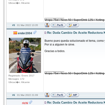
Ubicaci�n: Alicante
____________
Vespa 75xl / Neos 50 / SuperDink 125i / Xcitin
#5
01 Mar 2022 13:35
Re: Duda Cambio De Aceite Reductora 
ender2004
Bueno pues queda solucionado el tema, como yo
Por si a alguien le sirve.
Gracias a todos.
____________
Vespa 75xl / Neos 50 / SuperDink 125i / Xcitin
Registrado: Enero 2017
Mensajes: 172
Ubicaci�n: Alicante
#6
01 Mar 2022 21:09
Re: Duda Cambio De Aceite Reductora 
richi