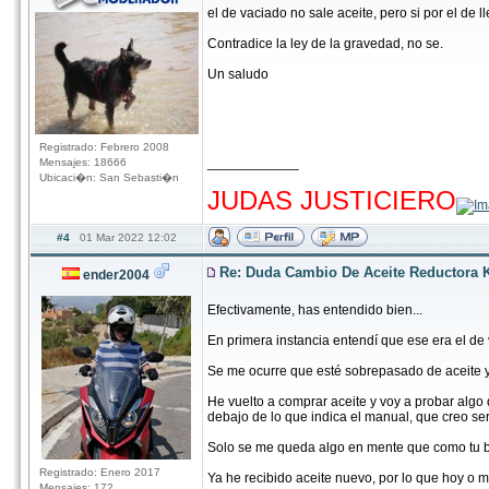
el de vaciado no sale aceite, pero si por el de 
Contradice la ley de la gravedad, no se.
Un saludo
Registrado: Febrero 2008
____________
Mensajes: 18666
hhhhhhhhhhhhhhhhhhhhhhhhhhhhhhhhhhhh
Ubicaci�n: San Sebasti�n
JUDAS JUSTICIERO
#4
01 Mar 2022 12:02
Re: Duda Cambio De Aceite Reductora 
ender2004
Efectivamente, has entendido bien...
En primera instancia entendí que ese era el de v
Se me ocurre que esté sobrepasado de aceite y
He vuelto a comprar aceite y voy a probar algo 
debajo de lo que indica el manual, que creo ser
Solo se me queda algo en mente que como tu bie
Registrado: Enero 2017
Ya he recibido aceite nuevo, por lo que hoy o
Mensajes: 172