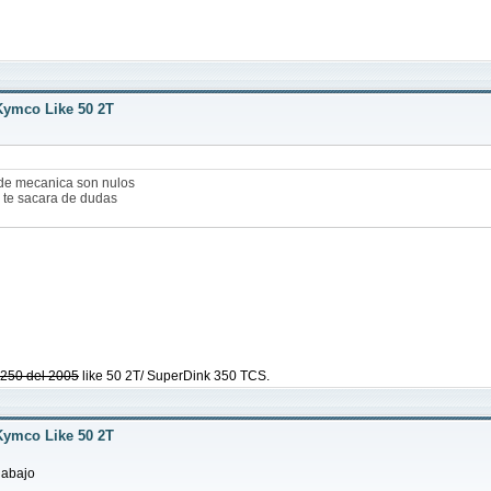
Kymco Like 50 2T
de mecanica son nulos
te sacara de dudas
g 250 del 2005
like 50 2T/ SuperDink 350 TCS.
Kymco Like 50 2T
e abajo