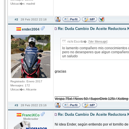
Ubicaci�n: madrid
#2
28 Feb 2022 22:18
Re: Duda Cambio De Aceite Reductora 
ender2004
richi Escribi�: [
Ver Mensaje
]
lo lamento compañero mis conocimientos 
pero no desesperes que algun compañero 
un saludo
gracias
Registrado: Enero 2017
Mensajes: 172
Ubicaci�n: Alicante
____________
Vespa 75xl / Neos 50 / SuperDink 125i / Xcitin
#3
28 Feb 2022 23:16
Re: Duda Cambio De Aceite Reductora 
FranciXCo
Moderador
Ni idea Ender, según entiendo por el tornillo d