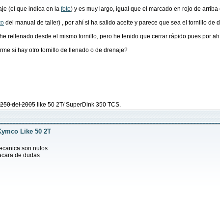
aje (el que indica en la
foto
) y es muy largo, igual que el marcado en rojo de arriba
to
del manual de taller) , por ahí si ha salido aceite y parece que sea el tornillo d
 rellenado desde el mismo tornillo, pero he tenido que cerrar rápido pues por ahí v
e si hay otro tornillo de llenado o de drenaje?
g 250 del 2005
like 50 2T/ SuperDink 350 TCS.
Kymco Like 50 2T
ecanica son nulos
acara de dudas