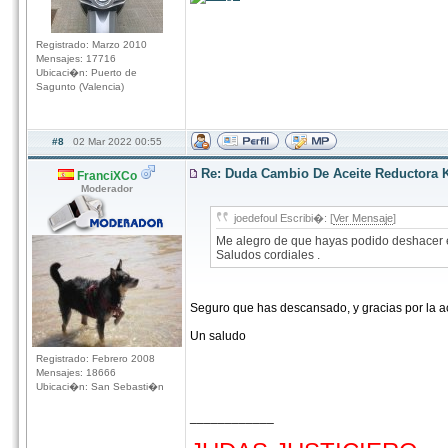
Registrado: Marzo 2010
Mensajes: 17716
Ubicaci�n: Puerto de
Sagunto (Valencia)
#8
02 Mar 2022 00:55
Re: Duda Cambio De Aceite Reductora 
FranciXCo
Moderador
joedefoul Escribi�: [
Ver Mensaje
]
Me alegro de que hayas podido deshacer el
Saludos cordiales .
Seguro que has descansado, y gracias por la a
Un saludo
Registrado: Febrero 2008
Mensajes: 18666
Ubicaci�n: San Sebasti�n
____________
hhhhhhhhhhhhhhhhhhhhhhhhhhhhhhhhhhhh