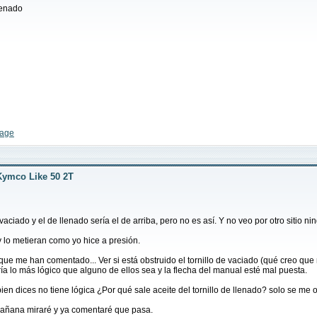
llenado
hhhhhhhhh
Kymco Like 50 2T
aciado y el de llenado sería el de arriba, pero no es así. Y no veo por otro sitio ni
 lo metieran como yo hice a presión.
que me han comentado... Ver si está obstruido el tornillo de vaciado (qué creo que
ía lo más lógico que alguno de ellos sea y la flecha del manual esté mal puesta.
n dices no tiene lógica ¿Por qué sale aceite del tornillo de llenado? solo se me 
 mañana miraré y ya comentaré que pasa.