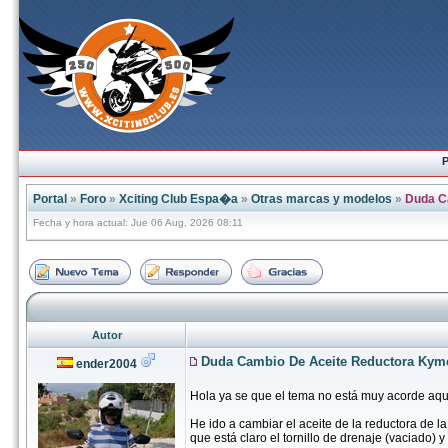
P
Portal
»
Foro
»
Xciting Club Espa�a
»
Otras marcas y modelos
»
Duda C
Fecha y hora actual: Jue 06 Aug, 2026 08:11
Autor
Duda Cambio De Aceite Reductora Kym
ender2004
Hola ya se que el tema no está muy acorde aqu
He ido a cambiar el aceite de la reductora de l
que está claro el tornillo de drenaje (vaciado) y