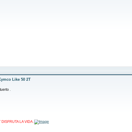
Kymco Like 50 2T
uerto .
ISFRUTA LA VIDA .