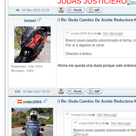
JUDAS JUSTICIERO
#9
02 Mar 2022 12:23
Re: Duda Cambio De Aceite Reductora 
Ismael
ender2004 Escribi�: [
Ver Mensaje
]
Bueno pues queda solucionado el tema, com
Por si a alguien le sirve.
Gracias a todos.
Ahora me queda una duda porque sale entonces
Registrado: Julio 2014
Mensajes: 1069
#10
04 Mar 2022 00:56
Re: Duda Cambio De Aceite Reductora 
ender2004
Ismael Escribi�: [
Ver Mensaje
]
ender2004 Escribi�: [
Ver Mensaje
]
Bueno pues queda solucionado el tema