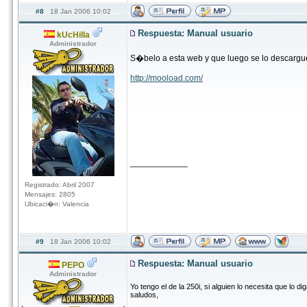
#8
18 Jan 2006 10:02
Respuesta: Manual usuario
kUcHilla
Administrador
S�belo a esta web y que luego se lo descargu
http://mooload.com/
____________
Registrado: Abril 2007
Mensajes: 2805
Ubicaci�n: Valencia
#9
18 Jan 2006 10:02
Respuesta: Manual usuario
PEPO
Administrador
Yo tengo el de la 250i, si alguien lo necesita que lo dig
saludos,