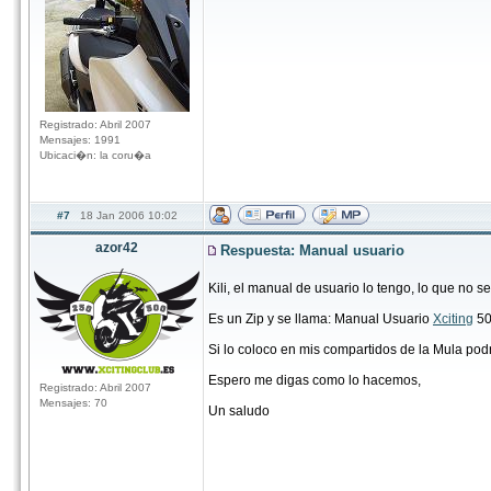
Registrado: Abril 2007
Mensajes: 1991
Ubicaci�n: la coru�a
#7
18 Jan 2006 10:02
azor42
Respuesta: Manual usuario
Kili, el manual de usuario lo tengo, lo que no s
Es un Zip y se llama: Manual Usuario
Xciting
50
Si lo coloco en mis compartidos de la Mula po
Espero me digas como lo hacemos,
Registrado: Abril 2007
Mensajes: 70
Un saludo