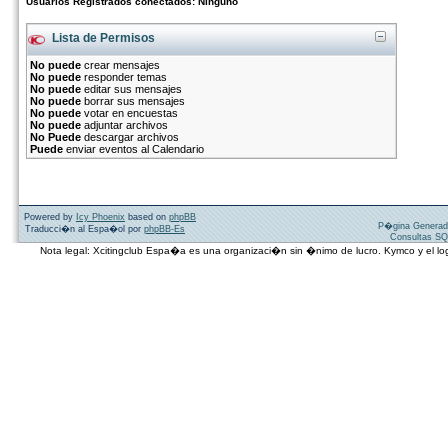
Usuarios Registrados conectados: Ninguno
Lista de Permisos
No puede
crear mensajes
No puede
responder temas
No puede
editar sus mensajes
No puede
borrar sus mensajes
No puede
votar en encuestas
No puede
adjuntar archivos
No Puede
descargar archivos
Puede
enviar eventos al Calendario
Powered by
Icy Phoenix
based on
phpBB
P�gina Generad
Traducci�n al Espa�ol por
phpBB-Es
Consultas SQ
Nota legal: Xcitingclub Espa�a es una organizaci�n sin �nimo de lucro. Kymco y el 