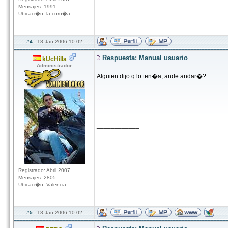
Mensajes: 1991
Ubicaci�n: la coru�a
#4
18 Jan 2006 10:02
Respuesta: Manual usuario
kUcHilla
Administrador
Alguien dijo q lo ten�a, ande andar�?
____________
Registrado: Abril 2007
Mensajes: 2805
Ubicaci�n: Valencia
#5
18 Jan 2006 10:02