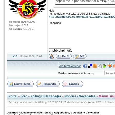
pepow me lo podrias mandar a mi:�
p24
Hola,
no me deja enviartelo, te dejo el link para bajartelo:
http://rapidshare.com/files/35711031/MU_XCITING
Registrado: Abril 2007
un saludo,
Mensajes: 2627
Ubicaci�n: GETAFE
____________
phpbb:phpinfo();
#15
18 Jan 2006 10:02
Ver Tema Anterior
Mostrar mensajes anteriores:
Portal
»
Foro
»
Xciting Club Espa�a
»
Noticias / Novedades
»
Manual usu
Fecha y hora actual: Vie 07 Aug, 2026 08:39 | Todas las horas est�n en UTC + 2 Horas
Usuarios navegando en este Tema: 0 Registrados, 0 Ocultos y 0 Invitados