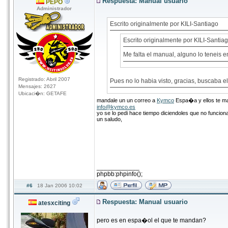
Respuesta: Manual usuario
PEPO
Administrador
Escrito originalmente por KILI-Santiago
Escrito originalmente por KILI-Santia
Me falta el manual, alguno lo teneis 
Registrado: Abril 2007
Pues no lo habia visto, gracias, buscaba e
Mensajes: 2627
Ubicaci�n: GETAFE
mandale un un correo a
Kymco
Espa�a y ellos te ma
info@kymco.es
yo se lo pedi hace tiempo diciendoles que no funciona
un saludo,
____________
phpbb:phpinfo();
#6
18 Jan 2006 10:02
Respuesta: Manual usuario
atesxciting
pero es en espa�ol el que te mandan?