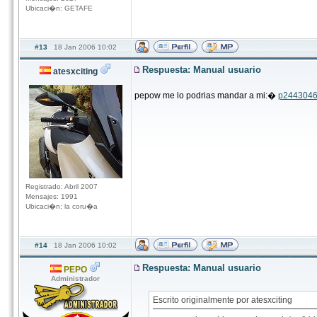
Ubicaci�n: GETAFE
#13
18 Jan 2006 10:02
Respuesta: Manual usuario
atesxciting
pepow me lo podrias mandar a mi:�
p244304
Registrado: Abril 2007
Mensajes: 1991
Ubicaci�n: la coru�a
#14
18 Jan 2006 10:02
Respuesta: Manual usuario
PEPO
Administrador
Escrito originalmente por atesxciting