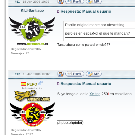
#11
18 Jan 2006 10:02
KILI-Santiago
Respuesta: Manual usuario
Escrito originalmente por atesxciting
pero es en espa�ol el que te mandan?
Tanto abulta como para el emule???
Registrado: Abril 2007
Mensajes: 24
#12
18 Jan 2006 10:02
Respuesta: Manual usuario
PEPO
Administrador
Si yo tengo el de la
Xciting
250
i
en castellano
____________
phpbb:phpinfo();
Registrado: Abril 2007
Mensajes: 2627