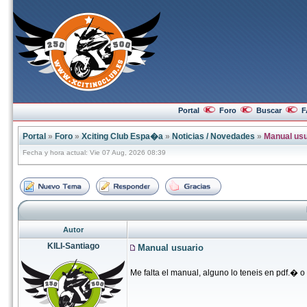
Portal
Foro
Buscar
F
Portal
»
Foro
»
Xciting Club Espa�a
»
Noticias / Novedades
»
Manual usu
Fecha y hora actual: Vie 07 Aug, 2026 08:39
Autor
KILI-Santiago
Manual usuario
Me falta el manual, alguno lo teneis en pdf.� 