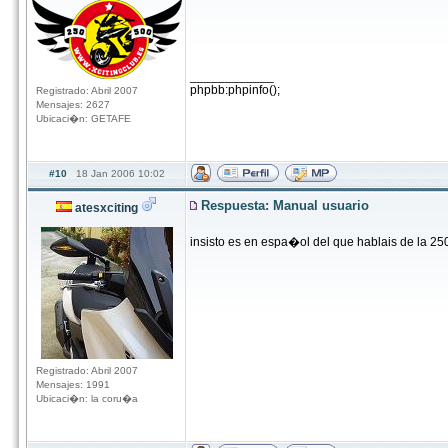
____________
phpbb:phpinfo();
Registrado: Abril 2007
Mensajes: 2627
Ubicaci�n: GETAFE
#10
18 Jan 2006 10:02
Respuesta: Manual usuario
atesxciting
insisto es en espa�ol del que hablais de la 25
Registrado: Abril 2007
Mensajes: 1991
Ubicaci�n: la coru�a