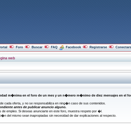
ortal
Foro
Buscar
FAQ
Facebook
Registrarse
Conectar
gina web
d m�nima en el foro de un mes y un n�mero m�nimo de diez mensajes en el foro (s
n de cada oferta, y no se responsabiliza en ning�n caso de sus contenidos.
ondiente antes de publicar anuncio alguno.
 de empleo. Si deseas anunciarte en este foro, muestra respeto por �l.
i�n del mismo sean inapropiadas sin necesidad de dar explicaciones al respecto.