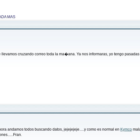
NADA MAS
e llevamos cruzando correo toda la ma�ana. Ya nos informaras, yo tengo pasadas t
hora andamos todos buscando datos, jejejejeje.....y como es normal en
Kymco
mala
nes......Fran.