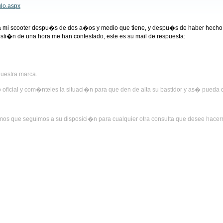
ulo.aspx
ada mi scooter despu�s de dos a�os y medio que tiene, y despu�s de haber hech
i�n de una hora me han contestado, este es su mail de respuesta:
uestra marca.
io oficial y com�nteles la situaci�n para que den de alta su bastidor y as� pued
os que seguimos a su disposici�n para cualquier otra consulta que desee hacern