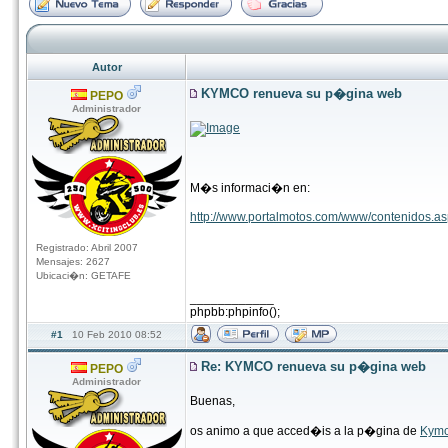
Autor
KYMCO renueva su p�gina web
PEPO
Administrador
M�s informaci�n en:
http://www.portalmotos.com/www/contenidos.a
Registrado: Abril 2007
Mensajes: 2627
Ubicaci�n: GETAFE
____________
phpbb:phpinfo();
#1
10 Feb 2010 08:52
Re: KYMCO renueva su p�gina web
PEPO
Administrador
Buenas,
os animo a que acced�is a la p�gina de
Kym