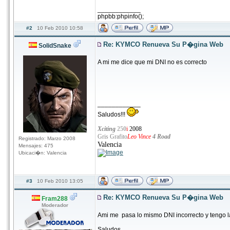
____________
phpbb:phpinfo();
#2
10 Feb 2010 10:58
Re: KYMCO Renueva Su P�gina Web
SolidSnake
A mi me dice que mi DNI no es correcto
____________
Saludos!!!
Xciting
250
i
2008
Gris Grafito
Leo Vince
4 Road
Registrado: Marzo 2008
Valencia
Mensajes: 475
Ubicaci�n: Valencia
#3
10 Feb 2010 13:05
Re: KYMCO Renueva Su P�gina Web
Fram288
Moderador
Ami me pasa lo mismo DNI incorrecto y tengo la 
Saludos