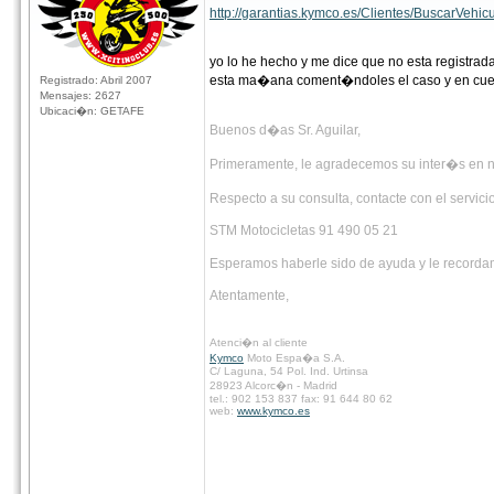
http://garantias.kymco.es/Clientes/BuscarVehic
yo lo he hecho y me dice que no esta registr
esta ma�ana coment�ndoles el caso y en cuest
Registrado: Abril 2007
Mensajes: 2627
Ubicaci�n: GETAFE
Buenos d�as Sr. Aguilar,
Primeramente, le agradecemos su inter�s en n
Respecto a su consulta, contacte con el servic
STM Motocicletas 91 490 05 21
Esperamos haberle sido de ayuda y le recordam
Atentamente,
Atenci�n al cliente
Kymco
Moto Espa�a S.A.
C/ Laguna, 54 Pol. Ind. Urtinsa
28923 Alcorc�n - Madrid
tel.: 902 153 837 fax: 91 644 80 62
web:
www.kymco.es