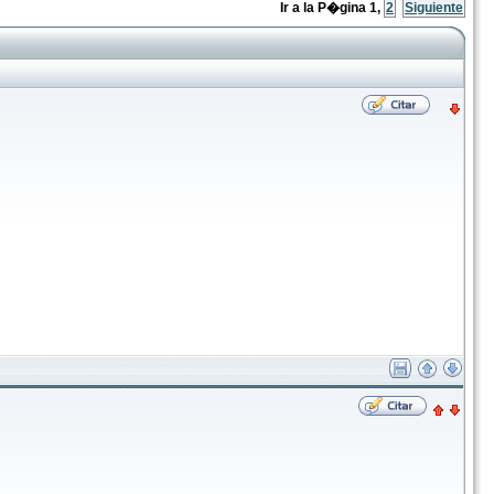
Ir a la P�gina
1
,
2
Siguiente