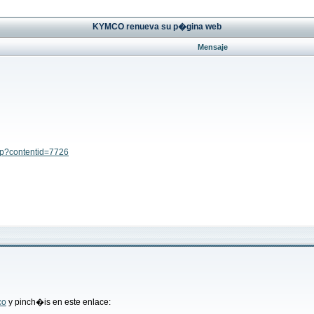
KYMCO renueva su p�gina web
Mensaje
sp?contentid=7726
co
y pinch�is en este enlace: