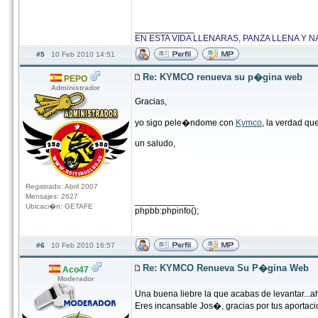
____________
EN ESTA VIDA LLENARAS, PANZA LLENA Y 
#5
10 Feb 2010 14:51
Re: KYMCO renueva su p�gina web
PEPO
Administrador
Gracias,
yo sigo pele�ndome con
Kymco
, la verdad qu
un saludo,
Registrado: Abril 2007
Mensajes: 2627
____________
Ubicaci�n: GETAFE
phpbb:phpinfo();
#6
10 Feb 2010 16:57
Re: KYMCO Renueva Su P�gina Web
Aco47
Moderador
Una buena liebre la que acabas de levantar...a
Eres incansable Jos�, gracias por tus aportacio