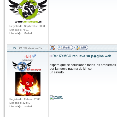
Registrado: Septiembre 2008
Mensajes: 7591
Ubicaci�n: Madrid
#7
10 Feb 2010 19:49
Re: KYMCO renueva su p�gina web
richi
Manager
espero que se solucionen todos los problemas 
por la nueva pagina de kimco
un saludo
____________
Registrado: Febrero 2008
Mensajes: 32549
Ubicaci�n: madrid