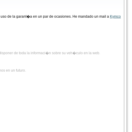
o uso de la garant�a en un par de ocasiones. He mandado un mail a
Kymco
a disponer de toda la informaci�n sobre su veh�culo en la web.
os en un futuro.