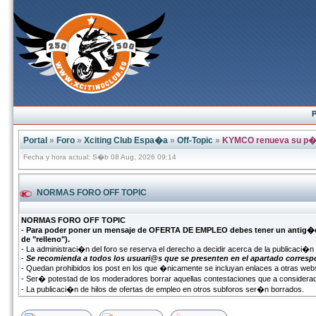
P
Portal
»
Foro
»
Xciting Club Espa�a
»
Off-Topic
»
KYMCO renueva su p�
Fecha y hora actual: S�b 08 Aug, 2026 09:14
NORMAS FORO OFF TOPIC
NORMAS FORO OFF TOPIC
-
Para poder poner un mensaje de OFERTA DE EMPLEO debes tener un antig�eda
de "relleno").
- La administraci�n del foro se reserva el derecho a decidir acerca de la publicaci�
-
Se recomienda a todos los usuari@s que se presenten en el apartado corresp
- Quedan prohibidos los post en los que �nicamente se incluyan enlaces a otras webs
- Ser� potestad de los moderadores borrar aquellas contestaciones que a considerac
- La publicaci�n de hilos de ofertas de empleo en otros subforos ser�n borrados.