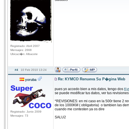
Registrado: Abril 2007
Mensajes: 2668
Ubicaci�n: Albacete
#4
10 Feb 2010 13:24
Re: KYMCO Renueva Su P�gina Web
yoruba
pues yo accedo bien a mis datos, tengo dos
Ky
se puede modificar tus datos, ver tus revisiones
*REVISIONES: en mi caso en la 500r tiene 2 revi
de los 1000KM ( obligatoria) o tambien las d
cuando me contesten ya os dire
Registrado: Junio 2009
Mensajes: 73
SALU2