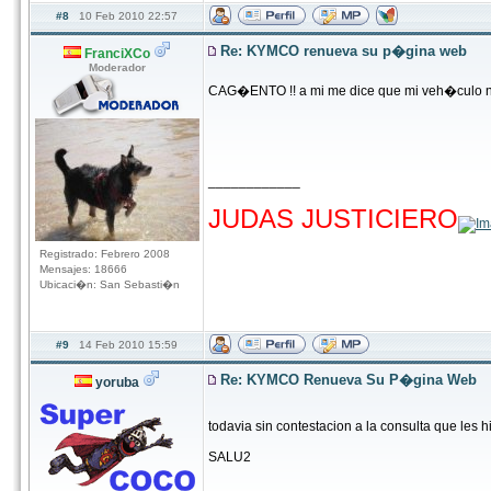
#8
10 Feb 2010 22:57
Re: KYMCO renueva su p�gina web
FranciXCo
Moderador
CAG�ENTO !! a mi me dice que mi veh�culo 
____________
hhhhhhhhhhhhhhhhhhhhhhhhhhhhhhhhhhhh
JUDAS JUSTICIERO
Registrado: Febrero 2008
Mensajes: 18666
Ubicaci�n: San Sebasti�n
#9
14 Feb 2010 15:59
Re: KYMCO Renueva Su P�gina Web
yoruba
todavia sin contestacion a la consulta que les 
SALU2