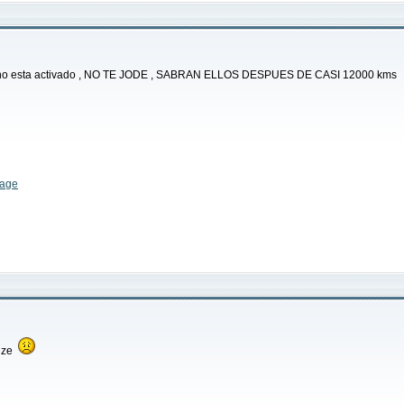
no esta activado , NO TE JODE , SABRAN ELLOS DESPUES DE CASI 12000 kms
hhhhhhhhh
hize