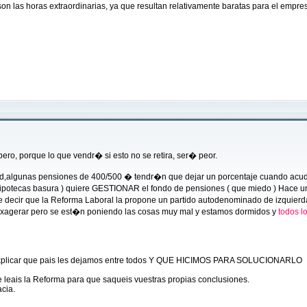
n las horas extraordinarias, ya que resultan relativamente baratas para el empres
ro, porque lo que vendr� si esto no se retira, ser� peor.
algunas pensiones de 400/500 � tendr�n que dejar un porcentaje cuando acudan a
potecas basura ) quiere GESTIONAR el fondo de pensiones ( que miedo ) Hace uno
que decir que la Reforma Laboral la propone un partido autodenominado de izqui
 exagerar pero se est�n poniendo las cosas muy mal y estamos dormidos y
todos lo
 explicar que pais les dejamos entre todos Y QUE HICIMOS PARA SOLUCIONARLO
leais la Reforma para que saqueis vuestras propias conclusiones.
cia.