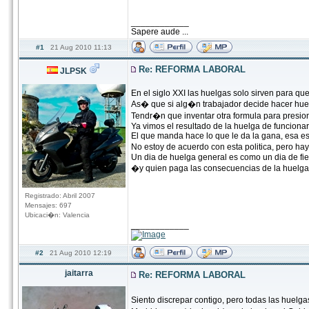
____________
Sapere aude ...
#1
21 Aug 2010 11:13
Re: REFORMA LABORAL
JLPSK
En el siglo XXI las huelgas solo sirven para qu
As� que si alg�n trabajador decide hacer huelg
Tendr�n que inventar otra formula para presiona
Ya vimos el resultado de la huelga de funcionar
El que manda hace lo que le da la gana, esa es la
No estoy de acuerdo con esta politica, pero ha
Un dia de huelga general es como un dia de fie
�y quien paga las consecuencias de la huelga?
Registrado: Abril 2007
Mensajes: 697
Ubicaci�n: Valencia
____________
#2
21 Aug 2010 12:19
jaitarra
Re: REFORMA LABORAL
Siento discrepar contigo, pero todas las huelg