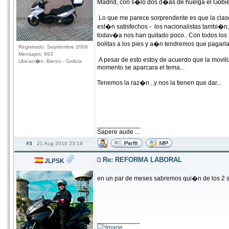
Madrid, con s�lo dos d�as de huelga el Gobie
Lo que me parece sorprendente es que la clase
est�n satisfechos - los nacionalistas tambi�n,
todav�a nos han quitado poco.. Con todos los re
bolitas a los pies y a�n tendremos que pagarlas
Registrado: Septiembre 2008
Mensajes: 693
A pesar de esto estoy de acuerdo que la movil
Ubicaci�n: Bierzo - Galicia
momento se aparcara el tema...
Tenemos la raz�n...y nos la tienen que dar...
____________
Sapere aude ...
#3
21 Aug 2010 23:19
Re: REFORMA LABORAL
JLPSK
en un par de meses sabremos qui�n de los 2 se
____________