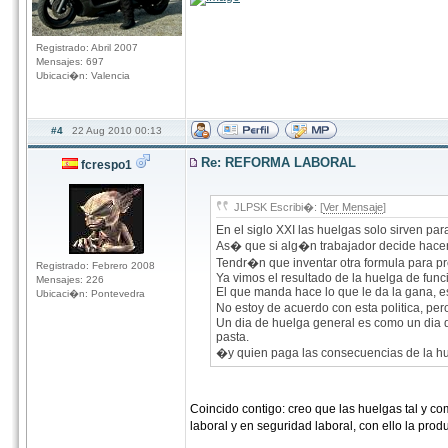
Registrado: Abril 2007
Mensajes: 697
Ubicaci�n: Valencia
#4
22 Aug 2010 00:13
Re: REFORMA LABORAL
fcrespo1
JLPSK Escribi�: [
Ver Mensaje
]
En el siglo XXI las huelgas solo sirven pa
As� que si alg�n trabajador decide hacer 
Tendr�n que inventar otra formula para pre
Registrado: Febrero 2008
Ya vimos el resultado de la huelga de func
Mensajes: 226
El que manda hace lo que le da la gana, esa 
Ubicaci�n: Pontevedra
No estoy de acuerdo con esta politica, pe
Un dia de huelga general es como un dia d
pasta.
�y quien paga las consecuencias de la hu
Coincido contigo: creo que las huelgas tal y co
laboral y en seguridad laboral, con ello la pr