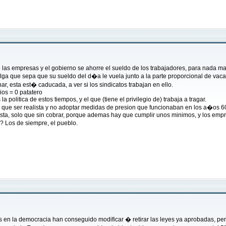
e las empresas y el gobierno se ahorre el sueldo de los trabajadores, para nada ma
a que sepa que su sueldo del d�a le vuela junto a la parte proporcional de vacac
r, esta est� caducada, a ver si los sindicatos trabajan en ello.
ios = 0 patatero
 politica de estos tiempos, y el que (tiene el privilegio de) trabaja a tragar.
y que ser realista y no adoptar medidas de presion que funcionaban en los a�os 6
sta, solo que sin cobrar, porque ademas hay que cumplir unos minimos, y los empr
 Los de siempre, el pueblo.
as en la democracia han conseguido modificar � retirar las leyes ya aprobadas, per