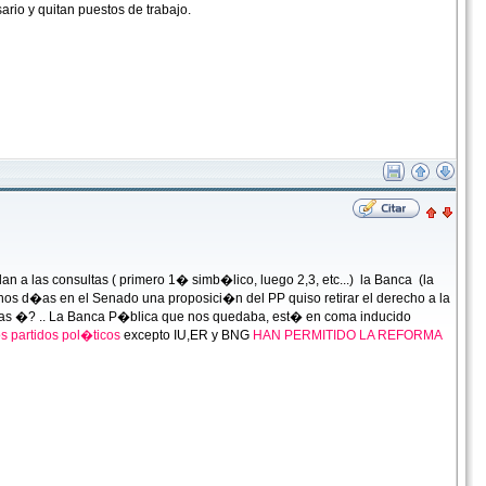
ario y quitan puestos de trabajo.
 las consultas ( primero 1� simb�lico, luego 2,3, etc...) la Banca (la
s d�as en el Senado una proposici�n del PP quiso retirar el derecho a la
erdas �? .. La Banca P�blica que nos quedaba, est� en coma inducido
s partidos pol�ticos
excepto IU,ER y BNG
HAN PERMITIDO LA REFORMA