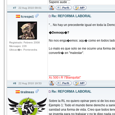
Sapere aude ...
#7
22 Aug 2010 09:01
Re: REFORMA LABORAL
fcrespo1
"... No hay un precedente igual en toda la Democr
�Demoqu�?
No nos enga�emos: aqu� como en todos lados 
Registrado: Febrero 2008
Mensajes: 226
Lo malo es que solo se me ocurre una forma de
Ubicaci�n: Pontevedra
convertir� en "malestar".
____________
Xc 500 i R \"Blanquita\"
#8
22 Aug 2010 19:53
Re: REFORMA LABORAL
tiralineas
Sobre la RL no quiero opinar pero si de los e
Ejemplo 1: Todo el mundo tiene derecho a sani
sanidad una forma de vida. Creo que todos te
se inventa para no trabajar y no te digo nada