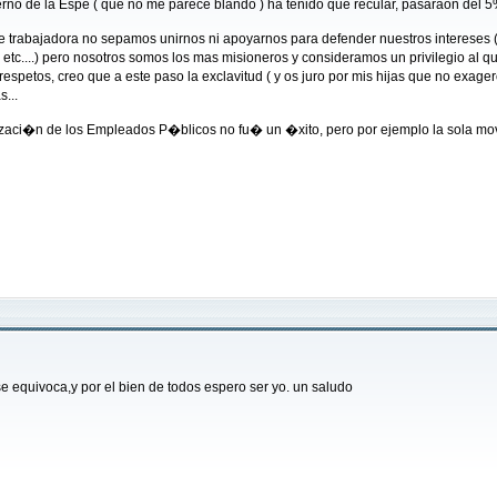
rno de la Espe ( que no me parece blando ) ha tenido que recular, pasaraon del
 trabajadora no sepamos unirnos ni apoyarnos para defender nuestros intereses (
 etc....) pero nosotros somos los mas misioneros y consideramos un privilegio al
spetos, creo que a este paso la exclavitud ( y os juro por mis hijas que no exager
...
izaci�n de los Empleados P�blicos no fu� un �xito, pero por ejemplo la sola mov
 equivoca,y por el bien de todos espero ser yo. un saludo