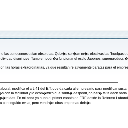
mo las conocemos estan obsoletas. Quiz�s ser�an m�s efectivas las "huelgas de cel
oductividad disminuye. Tambien podr�a funcionar el estilo Japones: superproducci�n
n las horas extraordinarias, ya que resultan relativamente baratas para el empres
____________________________________________________________
aboral, modifica el art. 41 del E.T. que da carta al empresario para modificar susta
m�s con la facilidad y lo econ�mico que saldr� despedir, no har� falta decir na
 p�rdidas. En mi zona ya hubo el primer conato de ERE desde la Reforma Laboral. 
ha conseguido evitar, pero vendr�n otras empresas detr�s...