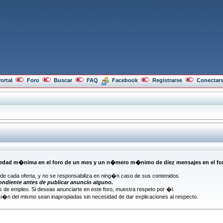
ortal
Foro
Buscar
FAQ
Facebook
Registrarse
Conectar
d m�nima en el foro de un mes y un n�mero m�nimo de diez mensajes en el foro (s
n de cada oferta, y no se responsabiliza en ning�n caso de sus contenidos.
ondiente antes de publicar anuncio alguno.
 de empleo. Si deseas anunciarte en este foro, muestra respeto por �l.
i�n del mismo sean inapropiadas sin necesidad de dar explicaciones al respecto.