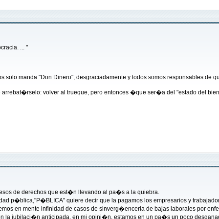
acia. ... "
solo manda "Don Dinero", desgraciadamente y todos somos responsables de que
 arrebat�rselo: volver al trueque, pero entonces �que ser�a del "estado del bie
xcesos de derechos que est�n llevando al pa�s a la quiebra.
dad p�blica,"P�BLICA" quiere decir que la pagamos los empresarios y trabajador
nemos en mente infinidad de casos de sinverg�enceria de bajas laborales por en
 con la jubilaci�n anticipada, en mi opini�n, estamos en un pa�s un poco desgan