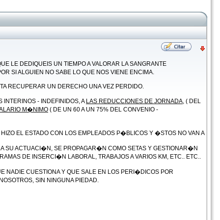
E LE DEDIQUEIS UN TIEMPO A VALORAR LA SANGRANTE
R SI ALGUIEN NO SABE LO QUE NOS VIENE ENCIMA.
STA RECUPERAR UN DERECHO UNA VEZ PERDIDO.
 INTERINOS - INDEFINIDOS, A
LAS REDUCCIONES DE JORNADA,
( DEL
SALARIO M�NIMO
( DE UN 60 A UN 75% DEL CONVENIO -
 HIZO EL ESTADO CON LOS EMPLEADOS P�BLICOS Y �STOS NO VAN A
TADA SU ACTUACI�N, SE PROPAGAR�N COMO SETAS Y GESTIONAR�N
AS DE INSERCI�N LABORAL, TRABAJOS A VARIOS KM, ETC.. ETC..
E NADIE CUESTIONA Y QUE SALE EN LOS PERI�DICOS POR
 NOSOTROS, SIN NINGUNA PIEDAD.