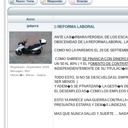
Autor
jaitarra
REFORMA LABORAL
ANTE LA B�RBARA PERDIDA, DE LOS ESC
OBSCENIDAD DE LA REFORMA LABORAL. LA
COMO NO LA PAREMOS EL 29 DE SEPTIEM
COMO SABREIS
SE FINANCIA CON DINERO
UN 50 AL 80% ) Y EL F
OMENTO DE CONTRAT
Registrado: Septiembre 2008
INDEPENDIENTEMENTE DE SU TITULACI�N,.
Mensajes: 693
Ubicaci�n: Bierzo - Galicia
TODO ESTO, SI NO SE DESCUELGA EL EMP
SER MENOS )
Y ADEM�S SE PTIVATIZAR� LA GESTI�N D
EL DESEMPLEO AS� COMO LOS EMPLEOS QU
ESTO YA PARECE UNA GUERRA CONTRA LA 
PRESUNTAS ESTAFAS Y DEM�S LINDEZAS. E
MAS QUE NUNCA SALUD Y SUERTE .... NADA