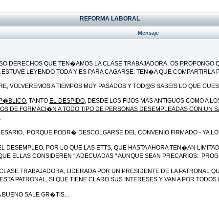
REFORMA LABORAL
Mensaje
ASO DERECHOS QUE TEN�AMOS LA CLASE TRABAJADORA, OS PROPONGO QU
 ESTUVE LEYENDO TODA Y ES PARA CAGARSE. TEN�A QUE COMPARTIRLA PO
BRE, VOLVEREMOS A TIEMPOS MUY PASADOS Y TOD@S SABEIS LO QUE CUE
 P�BLICO
, TANTO
EL DESPIDO
, DESDE LOS FIJOS MAS ANTIGUOS COMO A LOS
OS DE FORMACI�N A TODO TIPO DE PERSONAS DESEMPLEADAS CON UN 
...
RESARIO, PORQUE PODR� DESCOLGARSE DEL CONVENIO FIRMADO - YA LO
EL DESEMPLEO, POR LO QUE LAS ETTS, QUE HASTA AHORA TEN�AN LIMI
E ELLAS CONSIDEREN " ADECUADAS " AUNQUE SEAN PRECARIOS: PROGRAM
CLASE TRABAJADORA, LIDERADA POR UN PRESIDENTE DE LA PATRONAL QU
STA PATRONAL, SI QUE TIENE CLARO SUS INTERESES Y VAN A POR TODOS
 BUENO SALE GR�TIS...