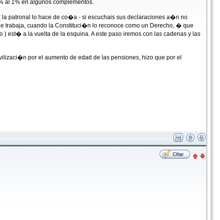
 5% al 1% en algunos complementos.
 la patronal lo hace de co�a - si escuchais sus declaraciones a�n no
 que trabaja, cuando la Constituci�n lo reconoce como un Derecho, � que
o ) est� a la vuelta de la esquina. A este paso iremos con las cadenas y las
ilizaci�n por el aumento de edad de las pensiones, hizo que por el