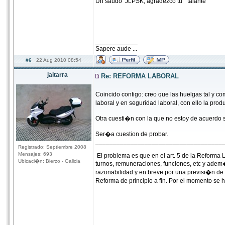
Un saudo JLPSK, agradezco tu " talante "
____________
Sapere aude ...
#6
22 Aug 2010 08:54
jaitarra
Re: REFORMA LABORAL
Coincido contigo: creo que las huelgas tal y co
laboral y en seguridad laboral, con ello la pr
Otra cuesti�n con la que no estoy de acuerdo so
Ser�a cuestion de probar.
____________________________________
Registrado: Septiembre 2008
Mensajes: 693
El problema es que en el art. 5 de la Reforma L
Ubicaci�n: Bierzo - Galicia
turnos, remuneraciones, funciones, etc y ade
razonabilidad y en breve por una previsi�n de
Reforma de principio a fin. Por el momento se 
____________