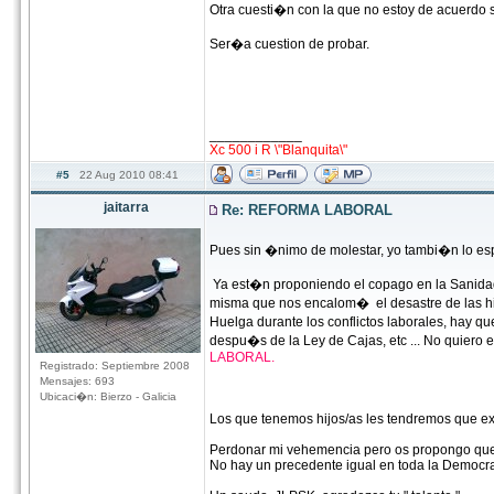
Otra cuesti�n con la que no estoy de acuerdo so
Ser�a cuestion de probar.
____________
Xc 500 i R \"Blanquita\"
#5
22 Aug 2010 08:41
jaitarra
Re: REFORMA LABORAL
Pues sin �nimo de molestar, yo tambi�n lo espe
Ya est�n proponiendo el copago en la Sanidad,
misma que nos encalom� el desastre de las hi
Huelga durante los conflictos laborales, hay 
despu�s de la Ley de Cajas, etc ... No quiero
LABORAL.
Registrado: Septiembre 2008
Mensajes: 693
Ubicaci�n: Bierzo - Galicia
Los que tenemos hijos/as les tendremos que
Perdonar mi vehemencia pero os propongo que 
No hay un precedente igual en toda la Democra