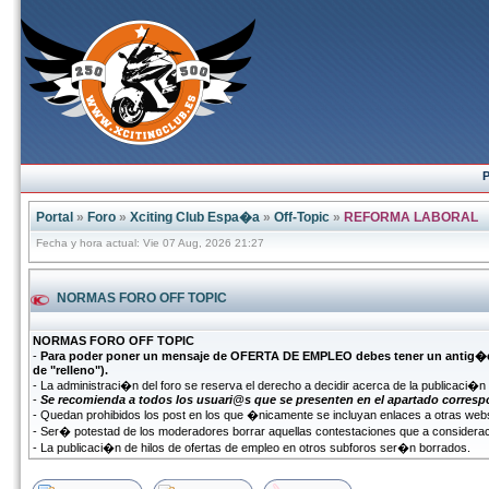
P
Portal
»
Foro
»
Xciting Club Espa�a
»
Off-Topic
»
REFORMA LABORAL
Fecha y hora actual: Vie 07 Aug, 2026 21:27
NORMAS FORO OFF TOPIC
NORMAS FORO OFF TOPIC
-
Para poder poner un mensaje de OFERTA DE EMPLEO debes tener un antig�eda
de "relleno").
- La administraci�n del foro se reserva el derecho a decidir acerca de la publicaci�
-
Se recomienda a todos los usuari@s que se presenten en el apartado corresp
- Quedan prohibidos los post en los que �nicamente se incluyan enlaces a otras webs
- Ser� potestad de los moderadores borrar aquellas contestaciones que a considerac
- La publicaci�n de hilos de ofertas de empleo en otros subforos ser�n borrados.