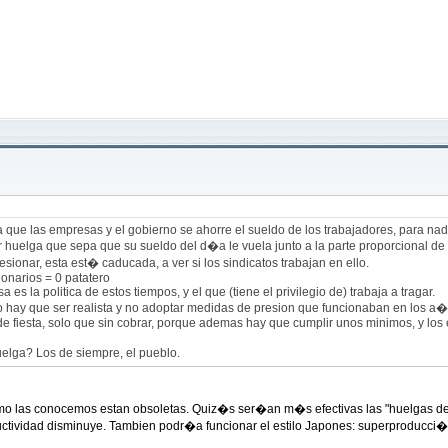
ra que las empresas y el gobierno se ahorre el sueldo de los trabajadores, para na
huelga que sepa que su sueldo del d�a le vuela junto a la parte proporcional de 
sionar, esta est� caducada, a ver si los sindicatos trabajan en ello.
ionarios = 0 patatero
es la politica de estos tiempos, y el que (tiene el privilegio de) trabaja a tragar.
ro hay que ser realista y no adoptar medidas de presion que funcionaban en los a�
e fiesta, solo que sin cobrar, porque ademas hay que cumplir unos minimos, y los
elga? Los de siempre, el pueblo.
mo las conocemos estan obsoletas. Quiz�s ser�an m�s efectivas las "huelgas de cel
oductividad disminuye. Tambien podr�a funcionar el estilo Japones: superproducci�n