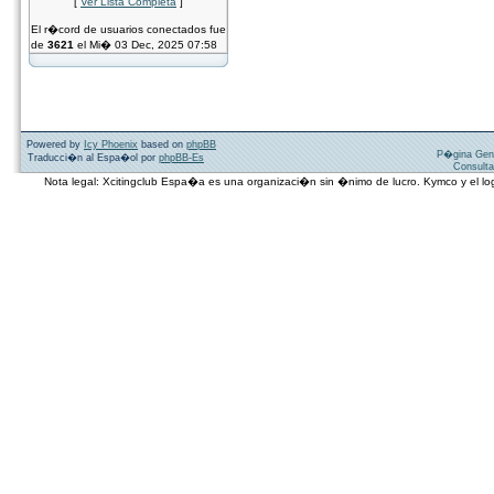
[
Ver Lista Completa
]
El r�cord de usuarios conectados fue
de
3621
el Mi� 03 Dec, 2025 07:58
Powered by
Icy Phoenix
based on
phpBB
P�gina Gen
Traducci�n al Espa�ol por
phpBB-Es
Consulta
Nota legal: Xcitingclub Espa�a es una organizaci�n sin �nimo de lucro. Kymco y el 