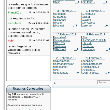
fleijo
hkutchs12
...
...
11 Febrero 2019
12 Febrero 2019
arceman
Chechuka
JESUS83
dieksf
Lolo2010
gagufe
Manu
gorka2603
Manuel
jairo-yo
...
...
18 Febrero 2019
19 Febrero 2019
annalise1
Abe
briatorejunior
ANTONIO TURPIN
BRILEG
chusslo
dablansu
El Porrina
DANPAS
frameloop
...
...
25 Febrero 2019
26 Febrero 2019
davidmosan
acoplao22
hernandezbejar
angelborrachero
josesanfer
Antoniohgo73
PERI
Arellano10
posaune22
DonRicco911
...
...
«
Usuarios Conectados
Hay
197
usuarios conectados: 0
Registrados, 0 Ocultos y 197
Invitados
Usuarios Registrados: Ninguno