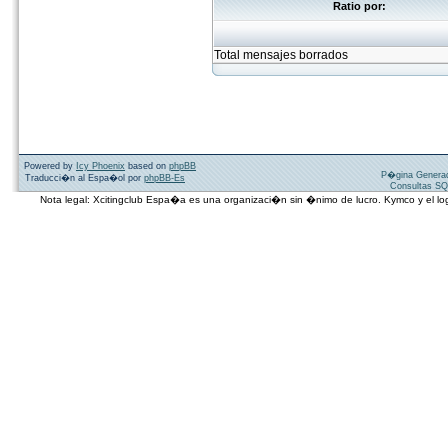
Ratio por:
Total mensajes borrados
Powered by
Icy Phoenix
based on
phpBB
P�gina Genera
Traducci�n al Espa�ol por
phpBB-Es
Consultas SQ
Nota legal: Xcitingclub Espa�a es una organizaci�n sin �nimo de lucro. Kymco y el 