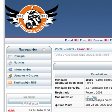
Portal
Foro
Buscar
F
Portal
»
Perfil
»
FranciXCo
Navegaci�n
Fecha y hora actual: S�b 08 Aug, 2026 15:50
Principal
Noticias
Informaci�n
Estadisticas
Usuarios y Grupos
Mensajes
18666
( 6.19% del tot
Sindicaci�n RSS
Acumulados en Total
Foro )
Mensajes por D�a
2.77 Mensajes por d
Registrado
Febrero 2008
Mas Activo en
Off-Topic
6618 Mensajes en es
Mar 28 Jul, 2026 10:2
�ltima Visita