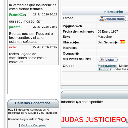
Informaci�n
Estado
P�gina Web
Fecha de nacimiento
08 Enero 1957
Sexo
Masculino
Ubicaci�n
San Sebasti�n
Intereses
Ocupaci�n
Mis Vistas de Perfil
Grupos
Moderadores
: Moder
Usuarios
: Todos los 
Informaci�n no disponible
Usuarios Conectados
Hay
89
usuarios conectados: 0
Registrados, 0 Ocultos y 89 Invitados
hhhhhhhhhhhhhhhhhhhhhhhhhhhhhhhhh
JUDAS JUSTICIERO
Usuarios Registrados: Ninguno
[
Ver Lista Completa
]