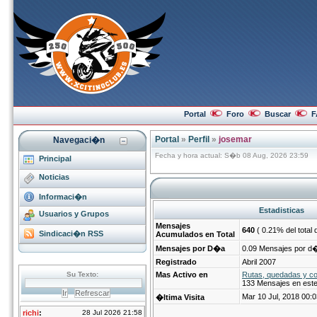
Portal
Foro
Buscar
F
Portal
»
Perfil
»
josemar
Navegaci�n
Fecha y hora actual: S�b 08 Aug, 2026 23:59
Principal
Noticias
Informaci�n
Estadisticas
Usuarios y Grupos
Mensajes
640
( 0.21% del total 
Sindicaci�n RSS
Acumulados en Total
Mensajes por D�a
0.09 Mensajes por d
Registrado
Abril 2007
Mas Activo en
Rutas, quedadas y c
133 Mensajes en est
Mar 10 Jul, 2018 00:0
�ltima Visita