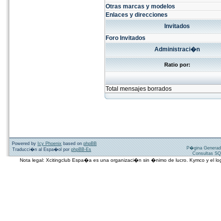
Otras marcas y modelos
Enlaces y direcciones
Invitados
Foro Invitados
Administraci�n
Ratio por:
Total mensajes borrados
Powered by
Icy Phoenix
based on
phpBB
P�gina Generad
Traducci�n al Espa�ol por
phpBB-Es
Consultas SQ
Nota legal: Xcitingclub Espa�a es una organizaci�n sin �nimo de lucro. Kymco y el 