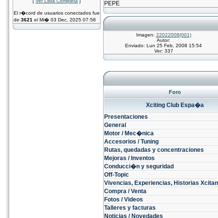
[
Ver Lista Completa
]
PEPE
El r�cord de usuarios conectados fue
de
3621
el Mi� 03 Dec, 2025 07:58
Imagen:
22022008(001)
Autor:
Enviado: Lun 25 Feb, 2008 15:54
Ver: 337
Foro
Xciting Club Espa�a
Presentaciones
General
Motor / Mec�nica
Accesorios / Tuning
Rutas, quedadas y concentraciones
Mejoras / Inventos
Conducci�n y seguridad
Off-Topic
Vivencias, Experiencias, Historias Xcitant
Compra / Venta
Fotos / Videos
Talleres y facturas
Noticias / Novedades