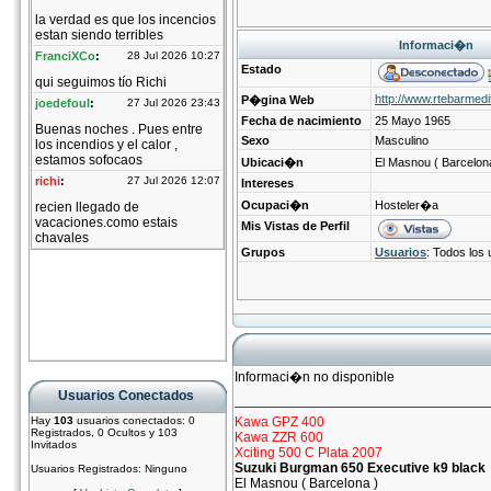
Informaci�n
Estado
http://www.rtebarmed
P�gina Web
Fecha de nacimiento
25 Mayo 1965
Sexo
Masculino
Ubicaci�n
El Masnou ( Barcelon
Intereses
Ocupaci�n
Hosteler�a
Mis Vistas de Perfil
Grupos
Usuarios
: Todos los 
Informaci�n no disponible
Usuarios Conectados
Hay
103
usuarios conectados: 0
Kawa GPZ 400
Registrados, 0 Ocultos y 103
Kawa ZZR 600
Invitados
Xciting 500 C Plata 2007
Suzuki Burgman 650 Executive k9 black
Usuarios Registrados: Ninguno
El Masnou ( Barcelona )