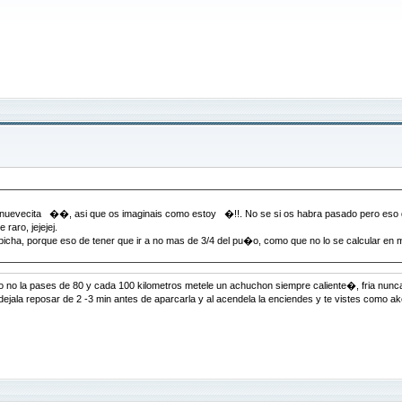
nuevecita ��, asi que os imaginais como estoy �!!. No se si os habra pasado pero eso d
aro, jejejej.
bicha, porque eso de tener que ir a no mas de 3/4 del pu�o, como que no lo se calcular en m
es de 80 y cada 100 kilometros metele un achuchon siempre caliente�, fria nunc
 min antes de aparcarla y al acendela la enciendes y te vistes como akel q dice g