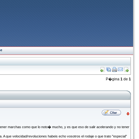
se
P�gina
1
de
1
ener marchas como que lo noto� mucho, y es que eso de salir acelerando y no tener
 A que velocidad/revoluciones habeis echo vosotros el rodaje o que trato "especial"