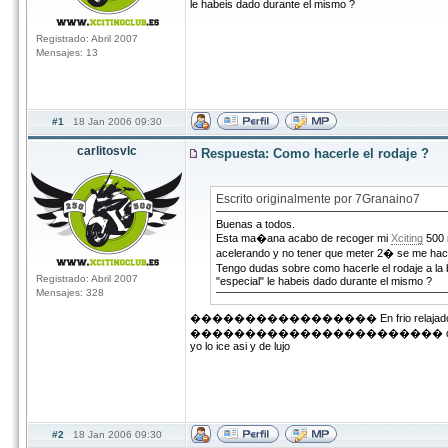
le habeis dado durante el mismo ?
Registrado: Abril 2007
Mensajes: 13
#1
18 Jan 2006 09:30
carlitosvlc
Respuesta: Como hacerle el rodaje ?
Escrito originalmente por 7Granaino7
Buenas a todos.
Esta ma�ana acabo de recoger mi
Xciting
500 
acelerando y no tener que meter 2� se me hace r
Tengo dudas sobre como hacerle el rodaje a la 
Registrado: Abril 2007
"especial" le habeis dado durante el mismo ?
Mensajes: 328
����������������� En frio relajado no la pas
����������������������� dejala reposar de 2 -3
yo lo ice asi y de lujo
#2
18 Jan 2006 09:30