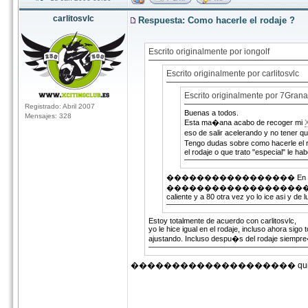
carlitosvlc
Respuesta: Como hacerle el rodaje ?
Escrito originalmente por iongolf
Escrito originalmente por carlitosvlc
Escrito originalmente por 7Gran
Registrado: Abril 2007
Buenas a todos.
Mensajes: 328
Esta ma�ana acabo de recoger mi
X
eso de salir acelerando y no tener qu
Tengo dudas sobre como hacerle el ro
el rodaje o que trato "especial" le h
����������������� En frio relajado 
����������������������� dejala repos
caliente y a 80 otra vez yo lo ice asi y de l
Estoy totalmente de acuerdo con carlitosvlc,
yo le hice igual en el rodaje, incluso ahora si
ajustando. Incluso despu�s del rodaje siempre
�������������������� quien dice q 