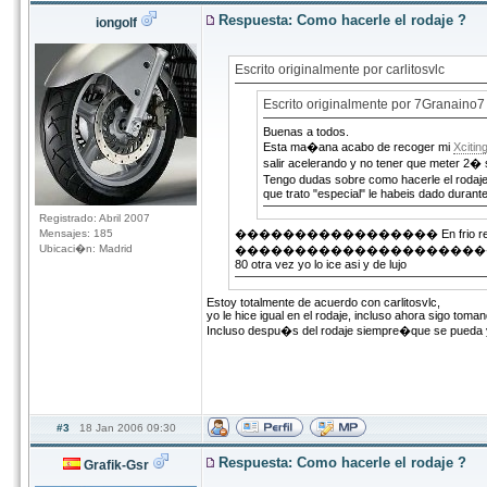
Respuesta: Como hacerle el rodaje ?
iongolf
Escrito originalmente por carlitosvlc
Escrito originalmente por 7Granaino7
Buenas a todos.
Esta ma�ana acabo de recoger mi
Xcitin
salir acelerando y no tener que meter 2� s
Tengo dudas sobre como hacerle el rodaje 
que trato "especial" le habeis dado durant
Registrado: Abril 2007
Mensajes: 185
����������������� En frio relajado no la
Ubicaci�n: Madrid
����������������������� dejala reposar de
80 otra vez yo lo ice asi y de lujo
Estoy totalmente de acuerdo con carlitosvlc,
yo le hice igual en el rodaje, incluso ahora sigo tom
Incluso despu�s del rodaje siempre�que se pueda yo
#3
18 Jan 2006 09:30
Respuesta: Como hacerle el rodaje ?
Grafik-Gsr