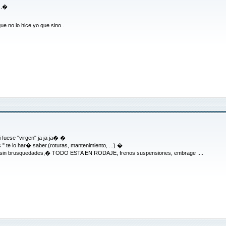
..�
e no lo hice yo que sino..
 fuese "virgen" ja ja ja� �
 " te lo har� saber.(roturas, mantenimiento, ...) �
o , sin brusquedades,� TODO ESTA EN RODAJE, frenos suspensiones, embrage ,...