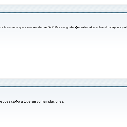
la y la semana que viene me dan mi Xc250i y me gustar�a saber algo sobre el rodaje al igua
 despues ca�a a tope sin contemplaciones.