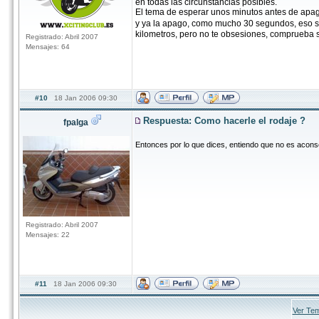
en todas las circunstancias posibles.
El tema de esperar unos minutos antes de apagarl
y ya la apago, como mucho 30 segundos, eso si e
kilometros, pero no te obsesiones, comprueba s
Registrado: Abril 2007
Mensajes: 64
#10
18 Jan 2006 09:30
Respuesta: Como hacerle el rodaje ?
fpalga
Entonces por lo que dices, entiendo que no es acon
Registrado: Abril 2007
Mensajes: 22
#11
18 Jan 2006 09:30
Ver Tem