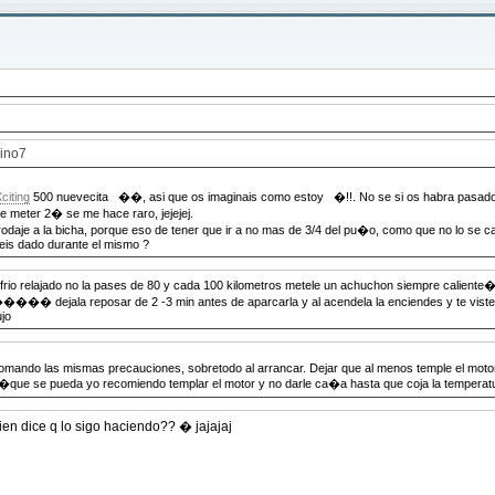
aino7
citing
500 nuevecita ��, asi que os imaginais como estoy �!!. No se si os habra pasado
e meter 2� se me hace raro, jejejej.
daje a la bicha, porque eso de tener que ir a no mas de 3/4 del pu�o, como que no lo se c
abeis dado durante el mismo ?
no la pases de 80 y cada 100 kilometros metele un achuchon siempre caliente�, 
ar de 2 -3 min antes de aparcarla y al acendela la enciendes y te vistes como a
ujo
go tomando las mismas precauciones, sobretodo al arrancar. Dejar que al menos temple el motor
�que se pueda yo recomiendo templar el motor y no darle ca�a hasta que coja la temperatu
lo sigo haciendo?? � jajajaj