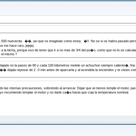
g
500 nuevecita ��, asi que os imaginais como estoy �!!. No se si os habra pasado pero
e me hace raro, jejejej.
a la bicha, porque eso de tener que ir a no mas de 3/4 del pu�o, como que no lo se calcula
e el mismo ?
 pases de 80 y cada 100 kilometros metele un achuchon siempre caliente�, fria
 2 -3 min antes de aparcarla y al acendela la enciendes y te vistes como akel q 
ando las mismas precauciones, sobretodo al arrancar. Dejar que al menos temple el motor, par
 recomiendo templar el motor y no darle ca�a hasta que coja la temperatura nominal.