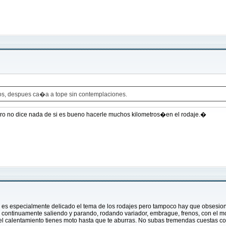
nos, despues ca�a a tope sin contemplaciones.
pero no dice nada de si es bueno hacerle muchos kilometros�en el rodaje.�
s es especialmente delicado el tema de los rodajes pero tampoco hay que obsesi
, continuamente saliendo y parando, rodando variador, embrague, frenos, con el mo
s el calentamiento tienes moto hasta que te aburras. No subas tremendas cuestas co