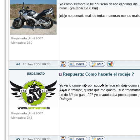
Yo como siempre le he chuscao desde el primer dia..
nuse.. (ya tenia 1200 km)
jejeje no penseis mal. de todas maneras menos mal qu
Registrado: Abril 2007
Mensajes: 350
#4
18 Jan 2006 09:30
papamoto
Respuesta: Como hacerle el rodaje ?
Yo ya lo coment� por aqui,� le hice el ridaje como si
A�n la "mimo", quiero que me quiera , si la "maltratas
Lo de 3/4 de gas , ??? yo le aceleraba poco a poc
Rafagas
Registrado: Abril 2007
Mensajes: 345
#5
18 Jan 2006 09:30