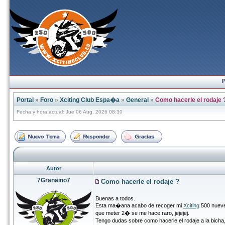
P
Portal
»
Foro
»
Xciting Club Espa�a
»
General
»
Como hacerle el rodaje 
Fecha y hora actual: Jue 06 Aug, 2026 08:30
Autor
7Granaino7
Como hacerle el rodaje ?
Buenas a todos.
Esta ma�ana acabo de recoger mi
Xciting
500 nueve
que meter 2� se me hace raro, jejejej.
Tengo dudas sobre como hacerle el rodaje a la bicha,