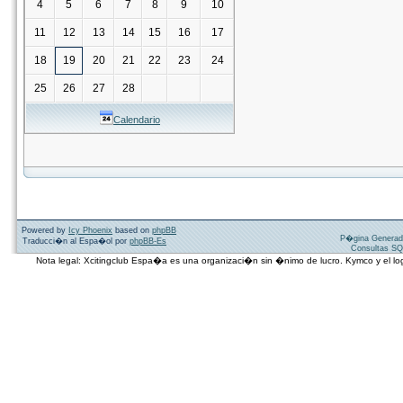
4
5
6
7
8
9
10
11
12
13
14
15
16
17
18
19
20
21
22
23
24
25
26
27
28
Calendario
Powered by
Icy Phoenix
based on
phpBB
P�gina Generad
Traducci�n al Espa�ol por
phpBB-Es
Consultas SQ
Nota legal: Xcitingclub Espa�a es una organizaci�n sin �nimo de lucro. Kymco y el 