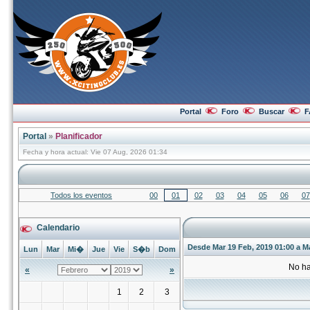
Portal
Foro
Buscar
F
Portal
»
Planificador
Fecha y hora actual: Vie 07 Aug, 2026 01:34
Todos los eventos
00
01
02
03
04
05
06
07
Calendario
Desde Mar 19 Feb, 2019 01:00 a Ma
Lun
Mar
Mi�
Jue
Vie
S�b
Dom
No ha
«
»
1
2
3