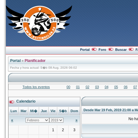
Portal
Foro
Buscar
F
Portal
»
Planificador
Fecha y hora actual: S�b 08 Aug, 2026 06:02
Todos los eventos
00
01
02
03
04
05
06
07
Calendario
Desde Mar 19 Feb, 2019 21:00 a Ma
Lun
Mar
Mi�
Jue
Vie
S�b
Dom
No ha
«
»
1
2
3