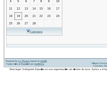
4
5
6
7
8
9
10
11
12
13
14
15
16
17
18
19
20
21
22
23
24
25
26
27
28
Calendario
Powered by
Icy Phoenix
based on
phpBB
P�gina Genera
Traducci�n al Espa�ol por
phpBB-Es
Consultas SQ
Nota legal: Xcitingclub Espa�a es una organizaci�n sin �nimo de lucro. Kymco y el 