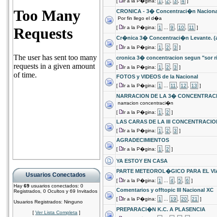
[
Ir a la P�gina:
1
,
2
,
3
,
4
]
CRONICA - 3� Concentraci�n Naciona
Por fin llego el d�a
[
Ir a la P�gina:
1
...
9
,
10
,
11
]
Cr�nica 3� Concentraci�n Levante. (
[
Ir a la P�gina:
1
,
2
,
3
]
cronica 3� concentracion segun "sor r
[
Ir a la P�gina:
1
,
2
,
3
]
FOTOS y VIDEOS de la Nacional
[
Ir a la P�gina:
1
...
11
,
12
,
13
]
NARRACION DE LA 3� CONCENTRACI
narracion concentraci�n
[
Ir a la P�gina:
1
,
2
]
LAS CARAS DE LA III CONCENTRACIO
[
Ir a la P�gina:
1
,
2
,
3
]
AGRADECIMIENTOS
[
Ir a la P�gina:
1
,
2
]
YA ESTOY EN CASA
PARTE METEOROL�GICO PARA EL VIAJ
Usuarios Conectados
[
Ir a la P�gina:
1
...
4
,
5
,
6
]
Hay
69
usuarios conectados: 0
Comentarios y offtopic III Nacional XC
Registrados, 0 Ocultos y 69 Invitados
[
Ir a la P�gina:
1
...
19
,
20
,
21
]
Usuarios Registrados: Ninguno
PREPARACI�N K.C. A PLASENCIA
[
Ver Lista Completa
]