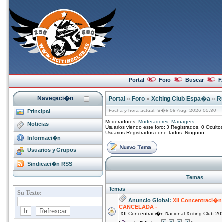
Portal
Foro
Buscar
F
Navegaci�n
Portal
»
Foro
»
Xciting Club Espa�a
»
R
Fecha y hora actual: S�b 08 Aug, 2026 05:30
Principal
Moderadores:
Moderadores
,
Managers
Noticias
Usuarios viendo este foro: 0 Registrados, 0 Ocultos
Usuarios Registrados conectados: Ninguno
Informaci�n
Usuarios y Grupos
Sindicaci�n RSS
Temas
Temas
Anuncio Global:
XII Concentraci�n 
CANCELADA -
XII Concentraci�n Nacional Xciting Club 2