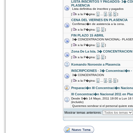
LISTA INSCRITOS Y PAGADOS- 3� 
PLASENCIA
Lista definitiva de inscritos y pagados
[
Ir a la P�gina:
1
...
3
,
4
,
5
]
CENA DEL VIERNES EN PLASENCIA
Confirmaci�n de asistencia a la cena.
[
Ir a la P�gina:
1
,
2
]
FIN PLAZO 15 ABRIL
3� CONCENTRACION NACIONAL- PLASE
[
Ir a la P�gina:
1
,
2
]
Zona De La Isla. 3� CONCENTRACIO
[
Ir a la P�gina:
1
,
2
]
Komando Noroeste a Plasencia
INSCRIPCIONES - 3� Concentraci�n 
3� CONCENTRACION
[
Ir a la P�gina:
1
...
3
,
4
,
5
]
Preparaci�n III Concentraci�n Naciona
III Concentraci�n Nacional 2011 en Pla
Desde S�b 14 Mayo, 2011 19:00 a Lun 16 
(incluido)
Queremos sondear si el personal quiere est
Mostrar temas anteriores: