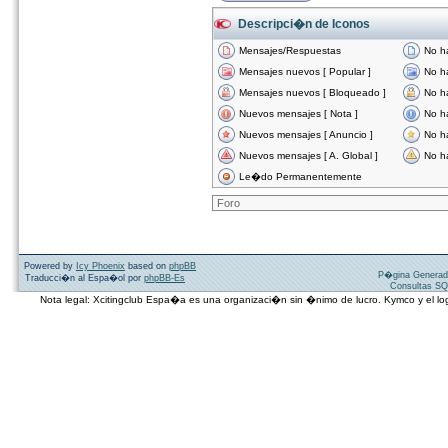
Descripci�n de Iconos
Mensajes/Respuestas
No h
Mensajes nuevos [ Popular ]
No h
Mensajes nuevos [ Bloqueado ]
No h
Nuevos mensajes [ Nota ]
No h
Nuevos mensajes [ Anuncio ]
No h
Nuevos mensajes [ A. Global ]
No h
Le�do Permanentemente
Powered by
Icy Phoenix
based on
phpBB
P�gina Generad
Traducci�n al Espa�ol por
phpBB-Es
Consultas SQ
Nota legal: Xcitingclub Espa�a es una organizaci�n sin �nimo de lucro. Kymco y el 