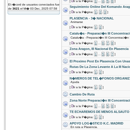
[
Ir a la P�gina:
1
...
4
,
5
,
6
]
El r�cord de usuarios conectados fue
Seguimiento Online Del Komando Ara
de
3621
el Mi� 03 Dec, 2025 07:58
[
Ir a la P�gina:
1
,
2
,
3
]
PLASENCIA - 3� NACIONAL
Animarse
[
Ir a la P�gina:
1
,
2
]
Catalu�a - Preparaci�n III Concentrac
Catalu�a - Preparaci�n III Concentraci�n 
[
Ir a la P�gina:
1
...
6
,
7
,
8
]
Zona Aragon, III Nacional En Plasencia
[
Ir a la P�gina:
1
...
5
,
6
,
7
]
El Proximo Post En Plasencia Con Unas
Rutas De La Zona Levante A La III Naci
[
Ir a la P�gina:
1
,
2
]
N�MEROS DE TEL�FONOS ORGANIZ
Ayuda
[
Ir a la P�gina:
1
,
2
]
Cambio De Ruta
Zona Norte Preparaci�n III Concentrac
[
Ir a la P�gina:
1
...
4
,
5
,
6
]
TE ECHAREMOS DE MENOS ALSAUTO
[
Ir a la P�gina:
1
,
2
]
APOYO LOG�STICO K.C. MADRID
En ruta a Plasencia.