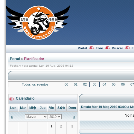
Portal
Foro
Buscar
F
Portal
»
Planificador
Fecha y hora actual: Lun 10 Aug, 2026 04:12
Todos los eventos
00
01
02
03
04
05
06
07
Calendario
Desde Mar 19 Mar, 2019 03:00 a Ma
Lun
Mar
Mi�
Jue
Vie
S�b
Dom
No ha
«
»
1
2
3