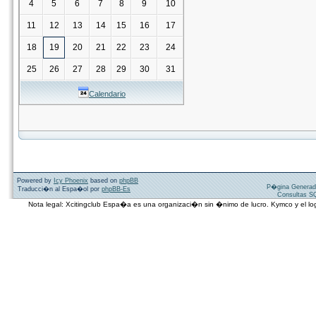
4
5
6
7
8
9
10
11
12
13
14
15
16
17
18
19
20
21
22
23
24
25
26
27
28
29
30
31
Calendario
Powered by
Icy Phoenix
based on
phpBB
P�gina Generad
Traducci�n al Espa�ol por
phpBB-Es
Consultas SQ
Nota legal: Xcitingclub Espa�a es una organizaci�n sin �nimo de lucro. Kymco y el 