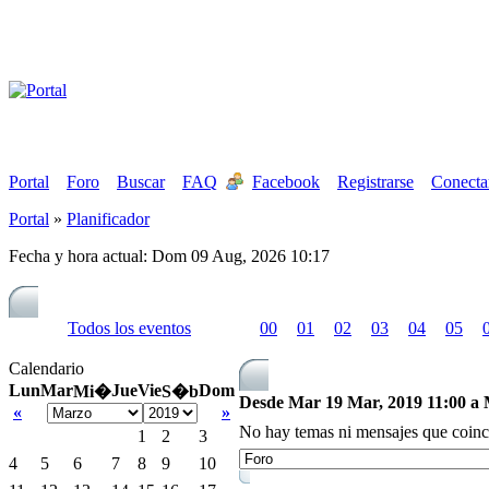
Portal
Foro
Buscar
FAQ
Facebook
Registrarse
Conecta
Portal
»
Planificador
Fecha y hora actual: Dom 09 Aug, 2026 10:17
Todos los eventos
00
01
02
03
04
05
Calendario
Lun
Mar
Jue
Vie
Dom
Mi�
S�b
Desde Mar 19 Mar, 2019 11:00 a M
«
»
No hay temas ni mensajes que coinc
1
2
3
4
5
6
7
8
9
10