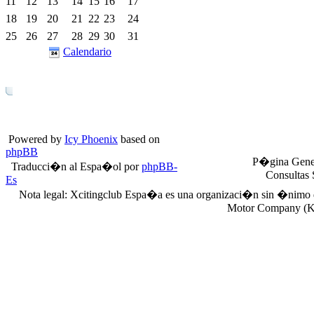
11
12
13
14
15
16
17
18
19
20
21
22
23
24
25
26
27
28
29
30
31
Calendario
Powered by
Icy Phoenix
based on
phpBB
P�gina Gene
Traducci�n al Espa�ol por
phpBB-
Consultas
Es
Nota legal: Xcitingclub Espa�a es una organizaci�n sin �nimo 
Motor Company (KY