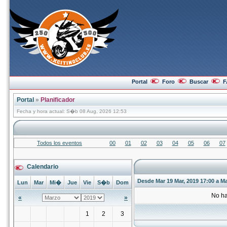
Portal
Foro
Buscar
F
Portal
»
Planificador
Fecha y hora actual: S�b 08 Aug, 2026 12:53
Todos los eventos
00
01
02
03
04
05
06
07
Calendario
Desde Mar 19 Mar, 2019 17:00 a Ma
Lun
Mar
Mi�
Jue
Vie
S�b
Dom
No ha
«
»
1
2
3