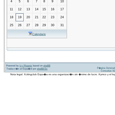
4
5
6
7
8
9
10
11
12
13
14
15
16
17
18
19
20
21
22
23
24
25
26
27
28
29
30
31
Calendario
Powered by
Icy Phoenix
based on
phpBB
P�gina Generad
Traducci�n al Espa�ol por
phpBB-Es
Consultas SQ
Nota legal: Xcitingclub Espa�a es una organizaci�n sin �nimo de lucro. Kymco y el 