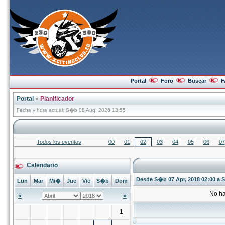
Portal
Foro
Buscar
F
Portal
»
Planificador
Fecha y hora actual: S�b 08 Aug, 2026 13:55
Todos los eventos
00
01
02
03
04
05
06
07
Calendario
Desde S�b 07 Apr, 2018 02:00 a S
Lun
Mar
Mi�
Jue
Vie
S�b
Dom
No ha
«
»
1