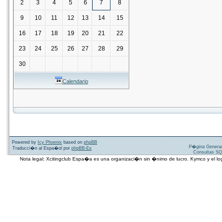
2
3
4
5
6
7
8
9
10
11
12
13
14
15
16
17
18
19
20
21
22
23
24
25
26
27
28
29
30
Calendario
Powered by
Icy Phoenix
based on
phpBB
P�gina Genera
Traducci�n al Espa�ol por
phpBB-Es
Consultas SQ
Nota legal: Xcitingclub Espa�a es una organizaci�n sin �nimo de lucro. Kymco y el 