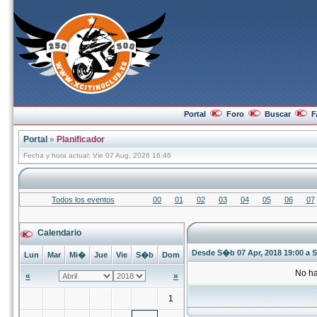
Portal
Foro
Buscar
F
Portal
»
Planificador
Fecha y hora actual: Vie 07 Aug, 2026 16:46
Todos los eventos
00
01
02
03
04
05
06
07
Calendario
Desde S�b 07 Apr, 2018 19:00 a S
Lun
Mar
Mi�
Jue
Vie
S�b
Dom
No ha
«
»
1