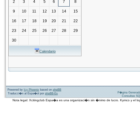
2
3
4
5
6
7
8
9
10
11
12
13
14
15
16
17
18
19
20
21
22
23
24
25
26
27
28
29
30
Calendario
Powered by
Icy Phoenix
based on
phpBB
P�gina Generad
Traducci�n al Espa�ol por
phpBB-Es
Consultas SQ
Nota legal: Xcitingclub Espa�a es una organizaci�n sin �nimo de lucro. Kymco y el 