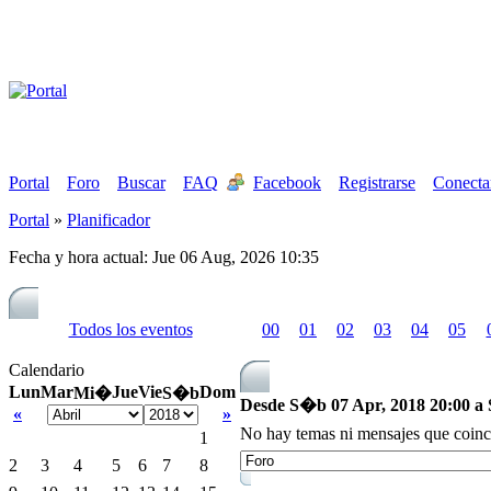
Portal
Foro
Buscar
FAQ
Facebook
Registrarse
Conecta
Portal
»
Planificador
Fecha y hora actual: Jue 06 Aug, 2026 10:35
Todos los eventos
00
01
02
03
04
05
Calendario
Lun
Mar
Jue
Vie
Dom
Mi�
S�b
Desde S�b 07 Apr, 2018 20:00 a 
«
»
No hay temas ni mensajes que coinc
1
2
3
4
5
6
7
8