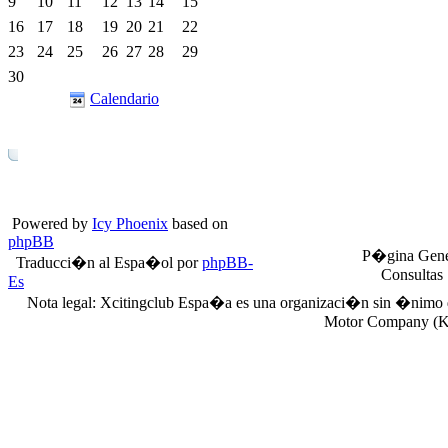
9
10
11
12
13
14
15
16
17
18
19
20
21
22
23
24
25
26
27
28
29
30
Calendario
Powered by
Icy Phoenix
based on
phpBB
P�gina Gene
Traducci�n al Espa�ol por
phpBB-
Consultas
Es
Nota legal: Xcitingclub Espa�a es una organizaci�n sin �nimo 
Motor Company (KY