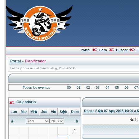
Portal
Foro
Buscar
F
Portal
»
Planificador
Fecha y hora actual: Jue 06 Aug, 2026 05:35
Todos los eventos
00
01
02
03
04
05
06
07
Calendario
Desde S�b 07 Apr, 2018 10:00 a S
Lun
Mar
Mi�
Jue
Vie
S�b
Dom
No ha
«
»
1