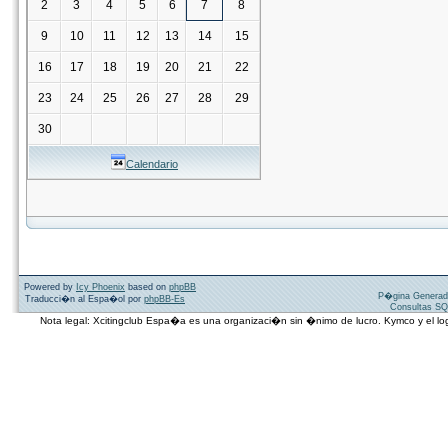
2
3
4
5
6
7
8
9
10
11
12
13
14
15
16
17
18
19
20
21
22
23
24
25
26
27
28
29
30
Calendario
Powered by
Icy Phoenix
based on
phpBB
P�gina Generad
Traducci�n al Espa�ol por
phpBB-Es
Consultas SQ
Nota legal: Xcitingclub Espa�a es una organizaci�n sin �nimo de lucro. Kymco y el 