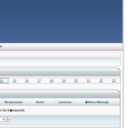
se
14
15
16
17
18
19
20
21
22
23
Respuestas
Autor
Lecturas
�ltimo Mensaje
rio de b�squeda