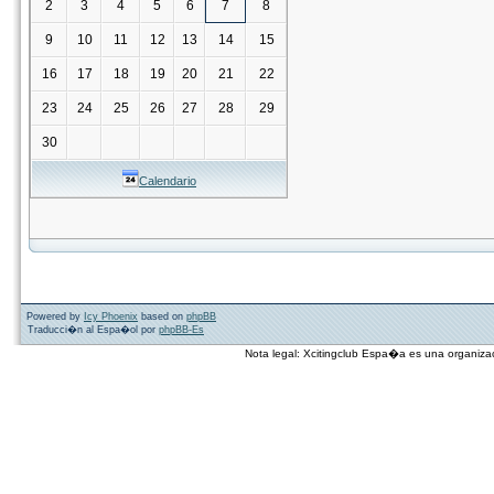
2
3
4
5
6
7
8
9
10
11
12
13
14
15
16
17
18
19
20
21
22
23
24
25
26
27
28
29
30
Calendario
Powered by
Icy Phoenix
based on
phpBB
Traducci�n al Espa�ol por
phpBB-Es
Nota legal: Xcitingclub Espa�a es una organiza