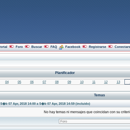
ortal
Foro
Buscar
FAQ
Facebook
Registrarse
Conectar
Planificador
04
05
06
07
08
09
10
11
12
13
Temas
S�b 07 Apr, 2018 14:00 a S�b 07 Apr, 2018 14:59 (incluido)
No hay temas ni mensajes que coincidan con su crite