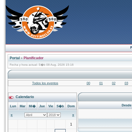
P
Portal
»
Planificador
Fecha y hora actual: S�b 08 Aug, 2026 15:16
Todos los eventos
00
01
02
03
Calendario
Desde 
Lun
Mar
Mi�
Jue
Vie
S�b
Dom
«
»
1