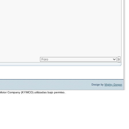
Design by
Mighty Gorgon
 Motor Company (KYMCO) utilizadas bajo permiso.