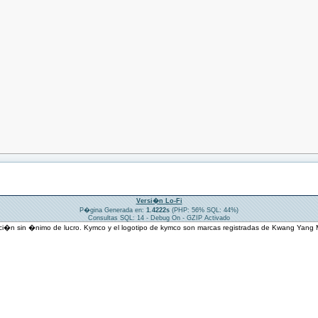
Versi�n Lo-Fi
P�gina Generada en:
1.4222s
(PHP: 56% SQL: 44%)
Consultas SQL: 14 - Debug On - GZIP Activado
ci�n sin �nimo de lucro. Kymco y el logotipo de kymco son marcas registradas de Kwang Yang