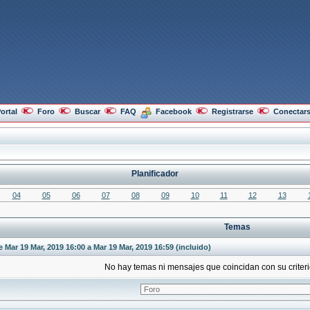
ortal
Foro
Buscar
FAQ
Facebook
Registrarse
Conectar
Planificador
04
05
06
07
08
09
10
11
12
13
Temas
 Mar 19 Mar, 2019 16:00 a Mar 19 Mar, 2019 16:59 (incluido)
No hay temas ni mensajes que coincidan con su crite