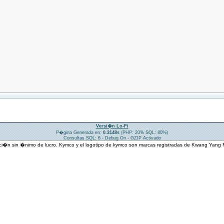
Versi�n Lo-Fi
P�gina Generada en:
0.3148s
(PHP: 20% SQL: 80%)
Consultas SQL: 6 - Debug On - GZIP Activado
ci�n sin �nimo de lucro. Kymco y el logotipo de kymco son marcas registradas de Kwang Yang