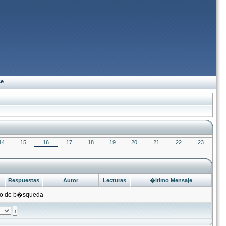
se
14
15
16
17
18
19
20
21
22
23
Respuestas
Autor
Lecturas
�ltimo Mensaje
rio de b�squeda