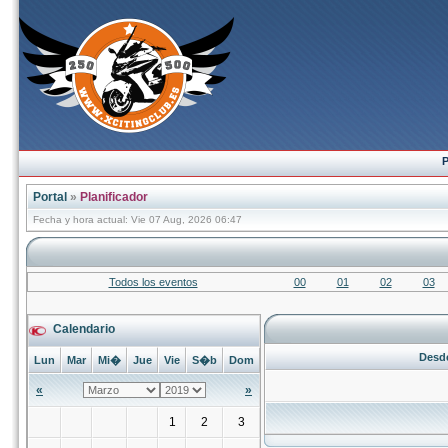
P
Portal
»
Planificador
Fecha y hora actual: Vie 07 Aug, 2026 06:47
Todos los eventos
00
01
02
03
Calendario
Desde
Lun
Mar
Mi�
Jue
Vie
S�b
Dom
«
»
1
2
3