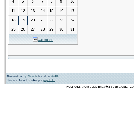
4
5
6
7
8
9
10
11
12
13
14
15
16
17
18
19
20
21
22
23
24
25
26
27
28
29
30
31
Calendario
Powered by
Icy Phoenix
based on
phpBB
Traducci�n al Espa�ol por
phpBB-Es
Nota legal: Xcitingclub Espa�a es una organiza