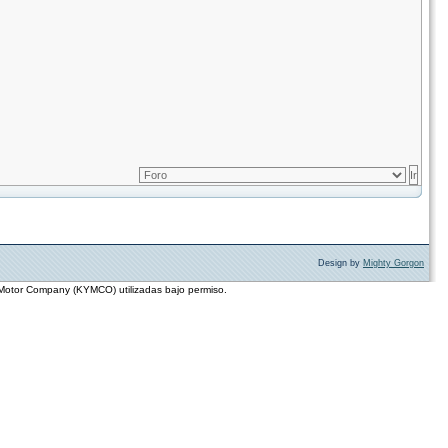
Design by
Mighty Gorgon
 Motor Company (KYMCO) utilizadas bajo permiso.